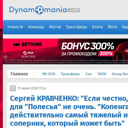
Новости
Команда
Матчи
Трансферы
Блоги
Фото
Ви
Главное
ЧМ-2026
Трансферы
Сыч
ПАОК
Назар Во
17 июня 2026 17:24
Сергей КРАВЧЕНКО: "Если честно
для "Полесья" не очень. "Копенга
действительно самый тяжелый 
соперник, который может быть"