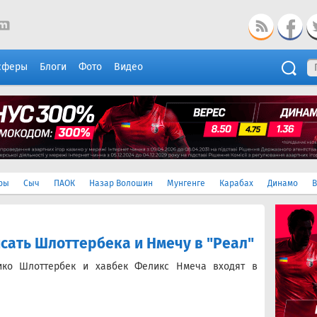
сферы
Блоги
Фото
Видео
ры
Сыч
ПАОК
Назар Волошин
Мунгенге
Карабах
Динамо
В
сать Шлоттербека и Нмечу в "Реал"
ико Шлоттербек и хавбек Феликс Нмеча входят в