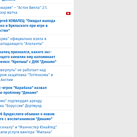
авария" – "Астон Вилла" 2:1.
зор матча
ргей КОВАЛЕЦ: "Ожидал выхода
ко и Буяльского при игре в
стве"
арма" официально взяла в
нападающего "Аталанты"
валец признался, какого экс-
щего киевлян ему напоминает
енко: "Крепыш" с ДНК "Динамо"
иверпуль" не работает над
ром защитника "Тоттенхэма" и
 Англии
с-игрок "Карабаха" назвал
ю проблему "Динамо"
омо" подтвердил аренду
ка "Боруссии" Дортмунд
уб Бундеслиги объявил о новом
те с воспитанником "Динамо"
рсеналу" и "Манчестер Юнайтед"
или услуги вингера "Милана"