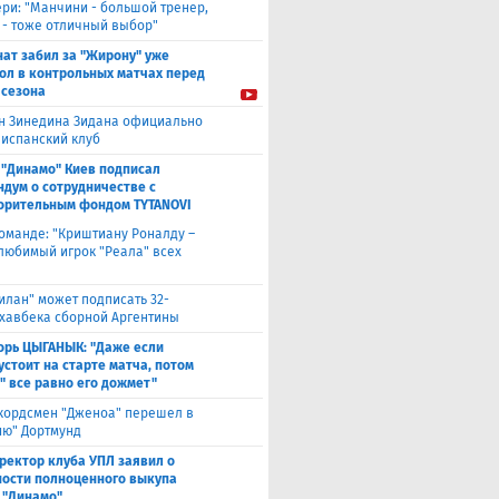
ери: "Манчини - большой тренер,
 - тоже отличный выбор"
нат забил за "Жирону" уже
гол в контрольных матчах перед
 сезона
н Зинедина Зидана официально
 испанский клуб
 "Динамо" Киев подписал
дум о сотрудничестве с
орительным фондом TYTANOVI
оманде: "Криштиану Роналду –
 любимый игрок "Реала" всех
илан" может подписать 32-
 хавбека сборной Аргентины
орь ЦЫГАНЫК: "Даже если
устоит на старте матча, потом
" все равно его дожмет"
кордсмен "Дженоа" перешел в
ию" Дортмунд
ректор клуба УПЛ заявил о
ости полноценного выкупа
 "Динамо"