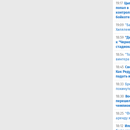
19:17
Цыг
попал в
контрол
бойкоте
19:09
"Б
Хилялем
18:59
"Д
к "Черн
стадион
18:54
"Т
вингера
18:45
Св
Как Ред
падать 
18:33
Бр
покинут
18:30
Во
перешел
чемпион
18:25
"Ф
аренду 
18:12
Ил