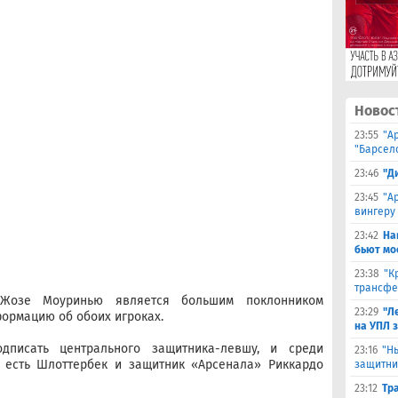
Новос
23:55
"А
"Барсел
23:46
"Д
23:45
"А
вингеру
23:42
На
бьют мо
23:38
"К
трансфе
 Жозе Моуринью является большим поклонником
23:29
"Л
формацию об обоих игроках.
на УПЛ 
одписать центрального защитника-левшу, и среди
23:16
"Н
, есть Шлоттербек и защитник «Арсенала» Риккардо
защитни
23:12
Тр