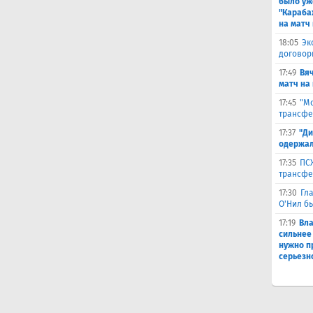
было уж
"Караба
на матч 
18:05
Эк
договор
17:49
Вя
матч на
17:45
"Мо
трансфе
17:37
"Ди
одержал
17:35
ПСЖ
трансфе
17:30
Гл
О'Нил б
17:19
Вл
сильнее
нужно п
серьезн