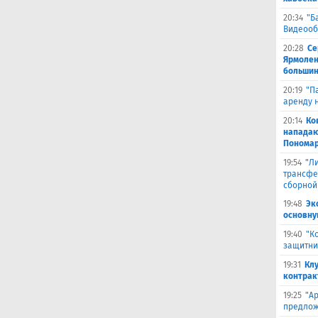
20:34
"Б
Видеооб
20:28
Се
Ярмолен
большин
20:19
"П
аренду 
20:14
Ко
нападаю
Пономар
19:54
"Л
трансфе
сборной
19:48
Эк
основну
19:40
"К
защитни
19:31
Кл
контрак
19:25
"А
предлож