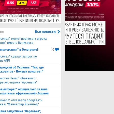
ти
Все новости:
рсенал" может подписать игрока
оны" вместо Винисиуса
инамомания" в Телеграме!
10
рсенал" сделал запрос по
 из АПЛ
вроцкий об Украине: "Там, где
сковитов - Польша помогает"
ристал Пэлас" объявил о
ре экс-игрока "Арсенала"
евый Берег" официально заявил
защитника африканской сборной
ьюкасл" отказался продавать
ка в "Манчестер Юнайтед"
авма защитника "Карабаха",