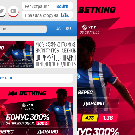
Регистрация
Войти
Правила форума
UA
RU
се теги