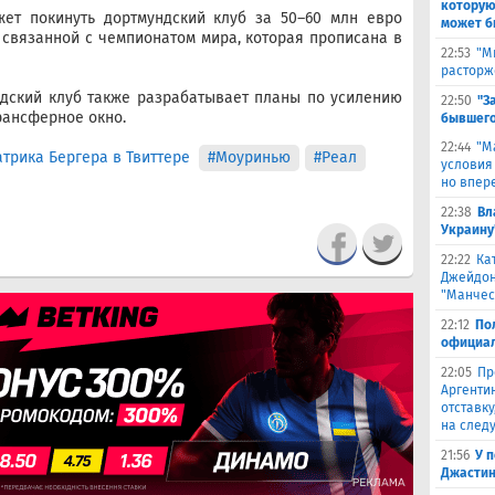
которую
жет покинуть дортмундский клуб за 50–60 млн евро
может б
 связанной с чемпионатом мира, которая прописана в
22:53
"М
расторж
дский клуб также разрабатывает планы по усилению
22:50
"З
рансферное окно.
бывшего
22:44
"М
трика Бергера в Твиттере
#Моуринью
#Реал
условия
но впер
22:38
Вл
Украину
22:22
Ка
Джейдон
"Манчес
22:12
По
официал
22:05
Пр
Аргенти
отставку
на след
21:56
У 
Джастин