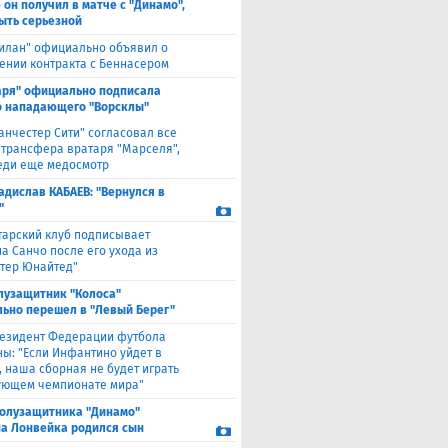
 он получил в матче с "Динамо",
ыть серьезной
илан" официально объявил о
ении контракта с Беннасером
аря" официально подписала
 нападающего "Ворсклы"
анчестер Сити" согласовал все
 трансфера вратаря "Марселя",
еди еще медосмотр
адислав КАБАЕВ: "Вернулся в
"
тарский клуб подписывает
а Санчо после его ухода из
тер Юнайтед"
лузащитник "Колоса"
ьно перешел в "Левый Берег"
езидент Федерации футбола
ны: "Если Инфантино уйдет в
, наша сборная не будет играть
ующем чемпионате мира"
полузащитника "Динамо"
а Лонвейка родился сын