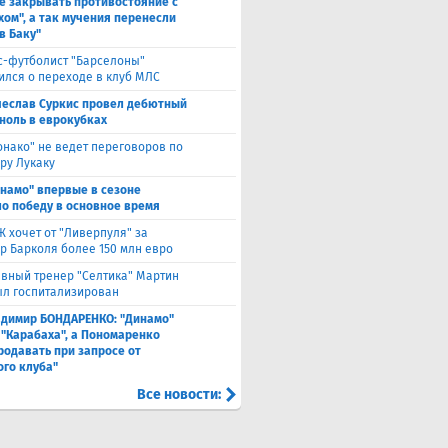
е закрывать противостояние с
хом", а так мучения перенесли
в Баку"
с-футболист "Барселоны"
ился о переходе в клуб МЛС
чеслав Суркис провел дебютный
 ноль в еврокубках
нако" не ведет переговоров по
ру Лукаку
намо" впервые в сезоне
о победу в основное время
 хочет от "Ливерпуля" за
р Барколя более 150 млн евро
авный тренер "Селтика" Мартин
ыл госпитализирован
адимир БОНДАРЕНКО: "Динамо"
 "Карабаха", а Пономаренко
родавать при запросе от
ого клуба"
Все новости: