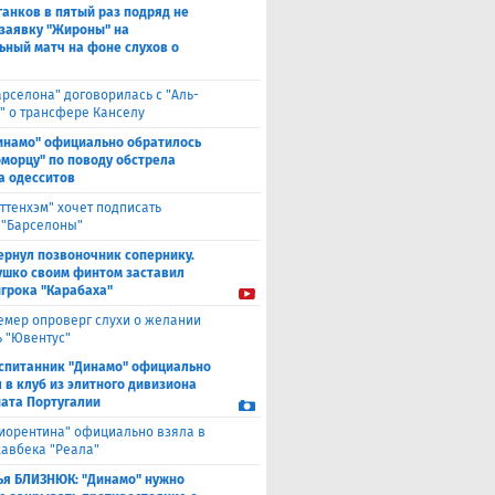
анков в пятый раз подряд не
 заявку "Жироны" на
ьный матч на фоне слухов о
арселона" договорилась с "Аль-
" о трансфере Канселу
инамо" официально обратилось
оморцу" по поводу обстрела
а одесситов
оттенхэм" хочет подписать
 "Барселоны"
ернул позвоночник сопернику.
ушко своим финтом заставил
игрока "Карабаха"
емер опроверг слухи о желании
ь "Ювентус"
спитанник "Динамо" официально
 в клуб из элитного дивизиона
ата Португалии
иорентина" официально взяла в
хавбека "Реала"
ья БЛИЗНЮК: "Динамо" нужно