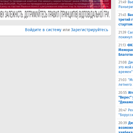
21:49
Вь
Раньери
21:45
Ва
третий 
стартом
Войдите в систему
или
Зарегистрируйтесь
21:39
Сы
покинул
21:13
ФК
Меморан
Благотв
21:08
Ди
это мой
времен"
21:03
"М
летнего
20:55
Иг
"Верес" 
"Динамо
20:47
Ре
"Борусс
20:39
Ди
возможн
хавбека