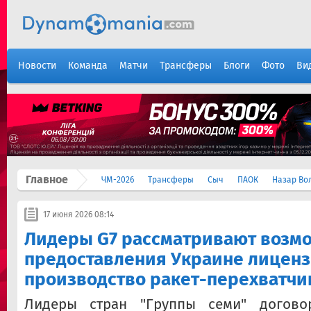
Новости
Команда
Матчи
Трансферы
Блоги
Фото
Ви
Главное
ЧМ-2026
Трансферы
Сыч
ПАОК
Назар Во
17 июня 2026 08:14
Лидеры G7 рассматривают возм
предоставления Украине лиценз
производство ракет-перехватчи
Лидеры стран "Группы семи" договор