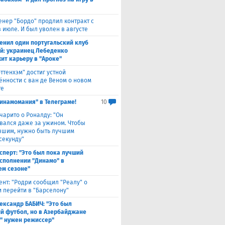
енер "Бордо" продлил контракт с
 июле. И был уволен в августе
енил один португальский клуб
ой: украинец Лебеденко
ит карьеру в "Ароке"
оттенхэм" достиг устной
ённости с ван де Веном о новом
те
инамомания" в Телеграме!
10
чарито о Роналду: "Он
вался даже за ужином. Чтобы
учшим, нужно быть лучшим
секунду"
сперт: "Это был пока лучший
исполнении "Динамо" в
м сезоне"
ент: "Родри сообщил "Реалу" о
 перейти в "Барселону"
ександр БАБИЧ: "Это был
й футбол, но в Азербайджане
" нужен режиссер"