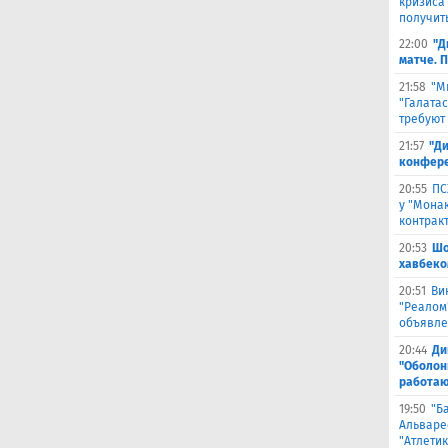
кризиса
получить
22:00
"Д
матче. 
21:58
"М
"Галата
требуют
21:57
"Ди
конфере
20:55
ПС
у "Монак
контрак
20:53
Шо
хавбеко
20:51
Ви
"Реалом
объявле
20:44
Ди
"Оболонь
работаю
19:50
"Б
Альваре
"Атлетик