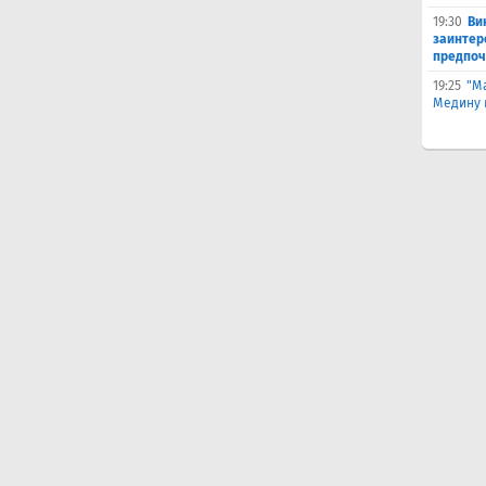
19:30
Ви
заинтер
предпоч
19:25
"М
Медину в