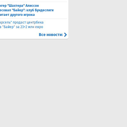
нгер "Шахтера" Алиссон
есовал "Байер": клуб Бундеслиги
итает другого игрока
арсель" продаст центрбека
 "Байер" за 23+2 млн евро
Все новости: