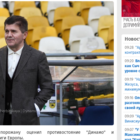
Новос
09:28
​"
контрак
09:20
Вл
как Сыч
уровне 
09:19
"Н
Жезуса,
минимум
09:16
Ол
разгоня
своей л
09:09
"А
Винисиу
09:07
"У
порожану оценил противостояние "Динамо" и
Максимо
иги Европы.
над "Кар