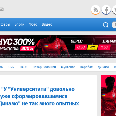
сферы
Блоги
Фото
Видео
ры
Сыч
ПАОК
Назар Волошин
Мунгенге
Карабах
Динамо
В
"У "Университати" довольно
с уже сформировавшимися
Динамо" не так много опытных