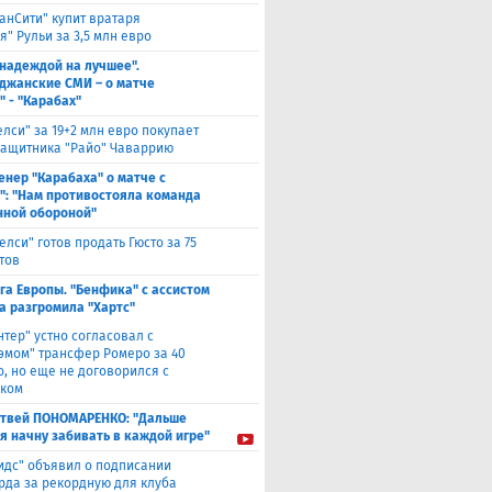
анСити" купит вратаря
" Рульи за 3,5 млн евро
 надеждой на лучшее".
джанские СМИ – о матче
" - "Карабах"
елси" за 19+2 млн евро покупает
защитника "Райо" Чаваррию
енер "Карабаха" о матче с
": "Нам противостояла команда
нной обороной"
елси" готов продать Гюсто за 75
тов
га Европы. "Бенфика" с ассистом
а разгромила "Хартс"
нтер" устно согласовал с
хэмом" трансфер Ромеро за 40
о, но еще не договорился с
ком
твей ПОНОМАРЕНКО: "Дальше
 я начну забивать в каждой игре"
идс" объявил о подписании
да за рекордную для клуба