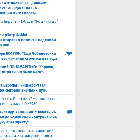
кан отомстил за "Динамо".
ехт" обыграл ПАОК в
кации Лиги Европы
га Европы. Победы "Бешикташа"
с-арбитр ФИФА
ентировал момент с падением
ренко
орь КОСТЮК: "Еще Лобановский
7
, что команда строится два года"
твей ПОНОМАРЕНКО: "Хорошо,
выиграли, но было много
а Европы. "Университатя"
ка сыграла вничью с ​КуПС
антьяго Бернабеу" – фаворит на
ние финала ЧМ-2030
ександр ХАЦКЕВИЧ: "Гуцуляк не
1
ал до конца свой контракт и не
уку президенту"
арса" отменила товарищеский
Марокко из-за миграционного