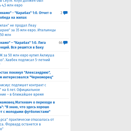
 в Сеуте. Клуб должен был
 4,5 млн евро
инамо" - "Карабах" 1:0. Отчет о
2
Победа на жилах
илан" не продал Леау
сараю" за 35 млн евро. Итальянцы
 50 млн
намо" – "Карабах" 1:0. Лига
66
нций. Все решится в Баку
Ж за 50 млн евро купил Аклиуша
о". Хавбек подписал 5-летний
т
стак покинул "Александрию",
м интересовался "Черноморец"
нисиус подпишет контракт с
" на 6 лет. Официальное
ние – в ближайшее время
намовец Маткевич о переходе в
": "Я знаю, что здесь хорошо
т с молодыми футболистами"
арса" практически отказалась от
са. Форвард останется в
о"