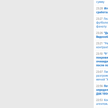
сумму
23:28
Иг
сработа
23:27
Ле
футболк
фанату: 
23:26
"Д
Видеооб
23:21
"Р
контракт
23:10
"У
покрови
очевидн
после п
23:07
Ли
разгроми
мячей "
22:56
По
определ
ДАК 190
22:53
Ко
агентом.