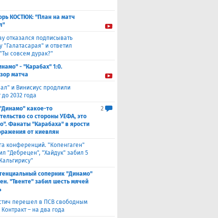
орь КОСТЮК: "План на матч
л"
ау отказался подписывать
у "Галатасарая" и ответил
"Ты совсем дурак?"
инамо" - "Карабах" 1:0.
зор матча
еал" и Винисиус продлили
 до 2032 года
 "Динамо" какое-то
2
тельство со стороны УЕФА, это
о". Фанаты "Карабаха" в ярости
оражения от киевлян
га конференций. "Копенгаген"
л "Дебрецен", "Хайдук" забил 5
Жальгирису"
тенциальный соперник "Динамо"
ен. "Твенте" забил шесть мячей
4
стич перешел в ПСВ свободным
 Контракт – на два года