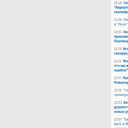
22:48
Си
"Андерл
квалифи
22:36
Ли
и "Леха"
22:33
Эк
прокомм
Понома
22:29
Иг
говорил
22:22
Ма
что мы 
ошибок"
22:11
Лиг
Романчу
22:10
"С
проведе
22:03
Ал
доработ
пожал р
22:01
"Б
матч в 