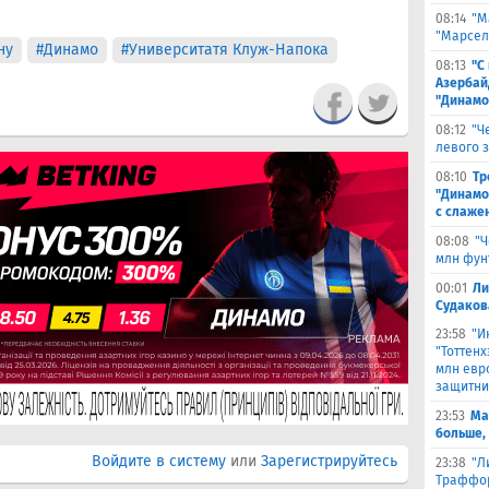
08:14
"М
"Марселя
ну
#Динамо
#Университатя Клуж-Напока
08:13
"С
Азербай
"Динамо
08:12
"Ч
левого 
08:10
Тр
"Динамо
с слаже
08:08
"Ч
млн фун
00:01
Ли
Судаков
23:58
"И
"Тоттен
млн евр
защитни
23:53
Ма
больше,
Войдите в систему
или
Зарегистрируйтесь
23:38
"Л
Траффор