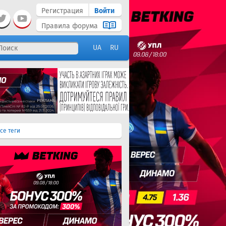
Регистрация
Войти
Правила форума
UA
RU
се теги