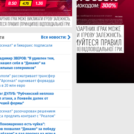
ти
Все новости:
Арсенал" и Гимараес подписали
т
адимир ЗВЕРОВ: "Я удивлен тем,
 нашел себя в "Динамо" на
сильных соперников"
аполи" рассматривает трансфер
 "Арсенал" оценивает форварда
 в 20 млн евро
ег ДУЛУБ: "Рубчинский неплохо
л атаки, а Лонвейк далек от
учшей формы"
рсенал" разочарован решением
са продлить контракт с "Реалом"
 Пономаренко есть чуйка":
в похвалил "Динамо" за победу
абахом" и дал прогноз на игру в