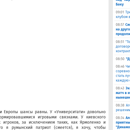
Баку
09:01
Тр
клубом в
08:57
См
на друг
продолж
08:51
"Т
договор
контрак
08:50
"Д
08:46
Чи
соревно
стать л
каждую 
08:43
Эк
матч в 
нынешне
08:38
Аг
решении
ги Европы шансы равны. У «Университати» довольно
ормировавшимися игровыми связками. У киевского
08:34
Ал
 игроков, за исключением таких, как Ярмоленко и
приятны
то я румынский патриот (смеется), я хочу, чтобы
"Динамо