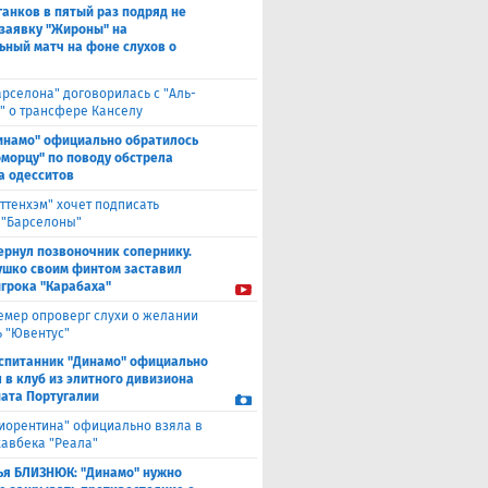
анков в пятый раз подряд не
 заявку "Жироны" на
ьный матч на фоне слухов о
арселона" договорилась с "Аль-
" о трансфере Канселу
инамо" официально обратилось
оморцу" по поводу обстрела
а одесситов
оттенхэм" хочет подписать
 "Барселоны"
ернул позвоночник сопернику.
ушко своим финтом заставил
игрока "Карабаха"
емер опроверг слухи о желании
ь "Ювентус"
спитанник "Динамо" официально
 в клуб из элитного дивизиона
ата Португалии
иорентина" официально взяла в
хавбека "Реала"
ья БЛИЗНЮК: "Динамо" нужно