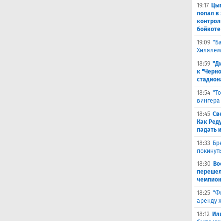
19:17
Цыг
попал в
контрол
бойкоте
19:09
"Б
Хилялем
18:59
"Д
к "Черн
стадион
18:54
"Т
вингера
18:45
Св
Как Ред
падать 
18:33
Бр
покинут
18:30
Во
перешел
чемпион
18:25
"Ф
аренду 
18:12
Ил