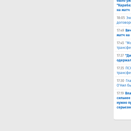
было уж
"Караба
на матч 
18:05
Эк
договор
17:49
Вя
матч на
17:45
"Мо
трансфе
17:37
"Ди
одержал
17:35
ПСЖ
трансфе
17:30
Гл
О'Нил б
17:19
Вл
сильнее
нужно п
серьезн