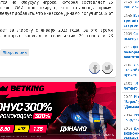
тся на клаусулу игрока, которая составляет 25
21:49
Вь
Раньери
нские СМИ прогнозируют, что каталонцы примут
ледует добавить, что киевское Динамо получит 50% от
21:45
Ва
третий 
стартом
ает за Жирону с января 2023 года. За это время
21:39
Сы
 в которых записал в свой актив 20 голов и 23
покинул
21:13
ФК
#Барселона
Меморан
Благотв
21:08
Ди
это мой
времен"
21:03
"М
летнего
20:55
Иг
"Верес" 
"Динамо
20:47
Ре
"Борусс
20:39
Ди
возможн
хавбека