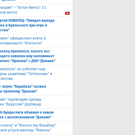
авария" – "Астон Вилла" 2:1.
зор матча
ргей КОВАЛЕЦ: "Ожидал выхода
ко и Буяльского при игре в
стве"
арма" официально взяла в
нападающего "Аталанты"
валец признался, какого экс-
щего киевлян ему напоминает
енко: "Крепыш" с ДНК "Динамо"
иверпуль" не работает над
ром защитника "Тоттенхэма" и
 Англии
с-игрок "Карабаха" назвал
ю проблему "Динамо"
омо" подтвердил аренду
ка "Боруссии" Дортмунд
уб Бундеслиги объявил о новом
те с воспитанником "Динамо"
рсеналу" и "Манчестер Юнайтед"
или услуги вингера "Милана"