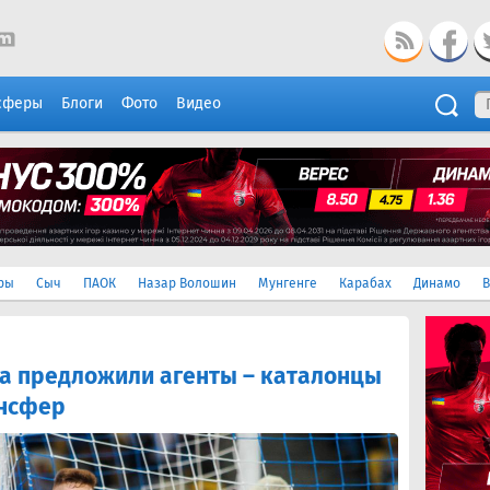
сферы
Блоги
Фото
Видео
ры
Сыч
ПАОК
Назар Волошин
Мунгенге
Карабах
Динамо
В
а предложили агенты – каталонцы
ансфер