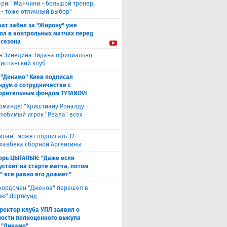
ери: "Манчини - большой тренер,
 - тоже отличный выбор"
нат забил за "Жирону" уже
гол в контрольных матчах перед
 сезона
н Зинедина Зидана официально
 испанский клуб
 "Динамо" Киев подписал
дум о сотрудничестве с
орительным фондом TYTANOVI
оманде: "Криштиану Роналду –
 любимый игрок "Реала" всех
илан" может подписать 32-
 хавбека сборной Аргентины
орь ЦЫГАНЫК: "Даже если
устоит на старте матча, потом
" все равно его дожмет"
кордсмен "Дженоа" перешел в
ию" Дортмунд
ректор клуба УПЛ заявил о
ости полноценного выкупа
 "Динамо"