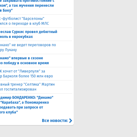
е закрывать противостояние с
хом", а так мучения перенесли
в Баку"
с-футболист "Барселоны"
ился о переходе в клуб МЛС
чеслав Суркис провел дебютный
 ноль в еврокубках
нако" не ведет переговоров по
ру Лукаку
намо" впервые в сезоне
о победу в основное время
 хочет от "Ливерпуля" за
р Барколя более 150 млн евро
авный тренер "Селтика" Мартин
ыл госпитализирован
адимир БОНДАРЕНКО: "Динамо"
 "Карабаха", а Пономаренко
родавать при запросе от
ого клуба"
Все новости: