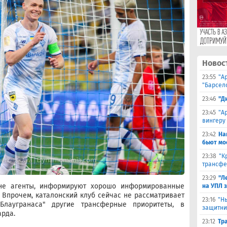
Новос
23:55
"А
"Барсел
23:46
"Д
23:45
"А
вингеру
23:42
На
бьют мо
23:38
"К
трансфе
23:29
"Л
не агенты, информируют хорошо информированные
на УПЛ 
. Впрочем, каталонский клуб сейчас не рассматривает
23:16
"Н
Блаугранаса" другие трансферные приоритеты, в
защитни
арда.
23:12
Тр