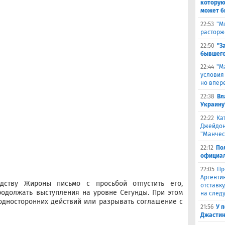
которую
может б
22:53
"М
расторж
22:50
"З
бывшего
22:44
"М
условия
но впер
22:38
Вл
Украину
22:22
Ка
Джейдон
"Манчес
22:12
По
официал
22:05
Пр
Аргенти
дству Жироны письмо с просьбой отпустить его,
отставку
родолжать выступления на уровне Сегунды. При этом
на след
односторонних действий или разрывать соглашение с
21:56
У 
Джастин