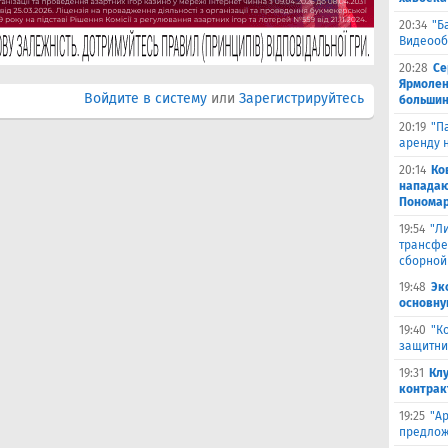
20:34
"Б
Видеооб
20:28
Се
Ярмолен
Войдите в систему
или
Зарегистрируйтесь
большин
20:19
"П
аренду 
20:14
Ко
нападаю
Пономар
19:54
"Л
трансфе
сборной
19:48
Эк
основну
19:40
"К
защитни
19:31
Кл
контрак
19:25
"А
предлож