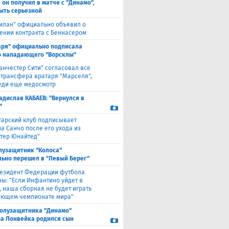
 он получил в матче с "Динамо",
ыть серьезной
илан" официально объявил о
ении контракта с Беннасером
аря" официально подписала
 нападающего "Ворсклы"
анчестер Сити" согласовал все
 трансфера вратаря "Марселя",
еди еще медосмотр
адислав КАБАЕВ: "Вернулся в
"
тарский клуб подписывает
а Санчо после его ухода из
тер Юнайтед"
лузащитник "Колоса"
ьно перешел в "Левый Берег"
езидент Федерации футбола
ны: "Если Инфантино уйдет в
, наша сборная не будет играть
ующем чемпионате мира"
полузащитника "Динамо"
а Лонвейка родился сын