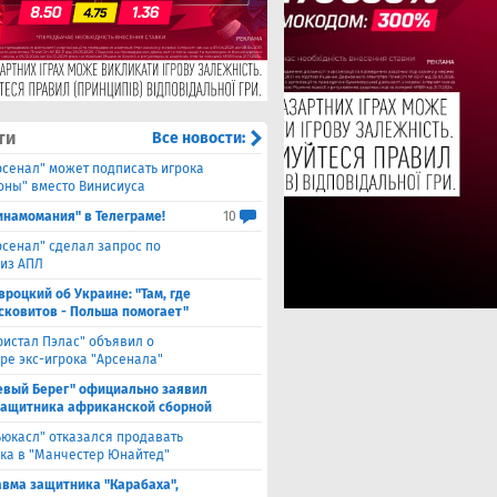
ти
Все новости:
рсенал" может подписать игрока
оны" вместо Винисиуса
инамомания" в Телеграме!
10
рсенал" сделал запрос по
 из АПЛ
вроцкий об Украине: "Там, где
сковитов - Польша помогает"
ристал Пэлас" объявил о
ре экс-игрока "Арсенала"
евый Берег" официально заявил
защитника африканской сборной
ьюкасл" отказался продавать
ка в "Манчестер Юнайтед"
авма защитника "Карабаха",