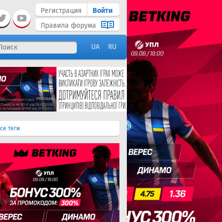
Регистрация
Войти
Правила форума
UA
RU
се теги