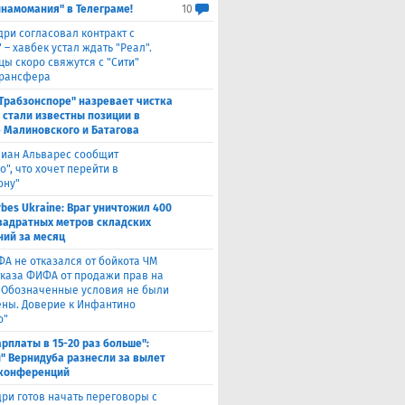
инамомания" в Телеграме!
10
дри согласовал контракт с
 – хавбек устал ждать "Реал".
цы скоро свяжутся с "Сити"
трансфера
"Трабзонспоре" назревает чистка
: стали известны позиции в
 Малиновского и Батагова
лиан Альварес сообщит
о", что хочет перейти в
ону"
rbes Ukraine: Враг уничтожил 400
вадратных метров складских
ий за месяц
ФА не отказался от бойкота ЧМ
тказа ФИФА от продажи прав на
 "Обозначенные условия не были
ны. Доверие к Инфантино
о"
арплаты в 15-20 раз больше":
" Вернидуба разнесли за вылет
 конференций
ри готов начать переговоры с