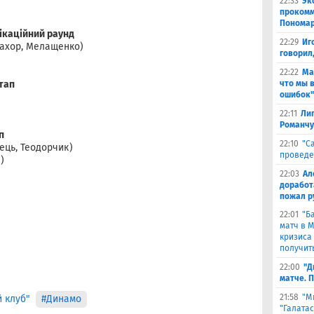
22:33
Эк
прокомм
Понома
фікаційний раунд
22:29
Иг
Ідахор, Мелащенко)
говорил
22:22
Ма
етап
что мы 
ошибок"
22:11
Лиг
Романчу
п
22:10
"С
ець, Теодорчик)
проведе
)
22:03
Ал
доработ
пожал р
22:01
"Б
матч в 
кризиса
получить
22:00
"Д
матче. 
21:58
"М
 клуб"
#Динамо
"Галата