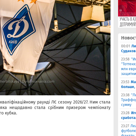
Новос
00:01
Ли
Судаков
23:58
"И
"Тоттен
млн евр
защитни
23:53
Ма
больше,
23:38
"Л
Траффор
кваліфікаційному раунді ЛЄ сезону 2026/27. Ним стала
сумму
 яка нещодавно стала срібним призером чемпіонату
го кубка.
23:28
Иг
сработа
23:27
Ле
футболк
фанату: 