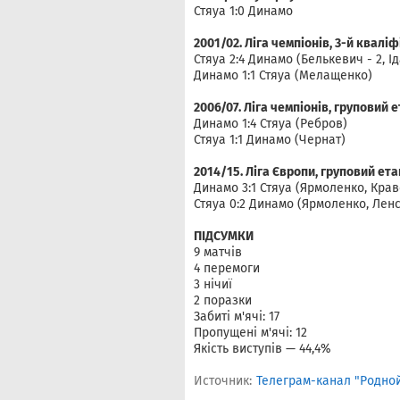
Стяуа 1:0 Динамо
2001/02. Ліга чемпіонів, 3-й квалі
Стяуа 2:4 Динамо (Белькевич - 2, 
Динамо 1:1 Стяуа (Мелащенко)
2006/07. Ліга чемпіонів, груповий 
Динамо 1:4 Стяуа (Ребров)
Стяуа 1:1 Динамо (Чернат)
2014/15. Ліга Європи, груповий ета
Динамо 3:1 Стяуа (Ярмоленко, Крав
Стяуа 0:2 Динамо (Ярмоленко, Ленс
ПІДСУМКИ
9 матчів
4 перемоги
3 нічиї
2 поразки
Забиті м'ячі: 17
Пропущені м'ячі: 12
Якість виступів — 44,4%
Источник:
Телеграм-канал "Родной