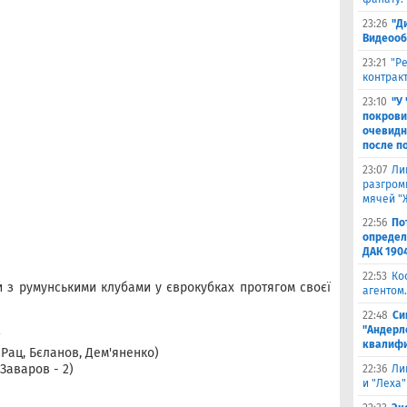
23:26
"Д
Видеооб
23:21
"Р
контракт
23:10
"У
покрови
очевидн
после п
23:07
Ли
разгроми
мячей "
22:56
По
определ
ДАК 190
22:53
Ко
и з румунськими клубами у єврокубках протягом своєї
агентом.
22:48
Си
"Андерл
квалифи
Рац, Бєланов, Дем'яненко)
Заваров - 2)
22:36
Ли
и "Леха"