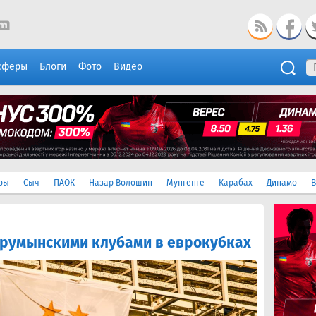
сферы
Блоги
Фото
Видео
ры
Сыч
ПАОК
Назар Волошин
Мунгенге
Карабах
Динамо
В
с румынскими клубами в еврокубках