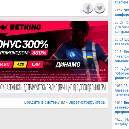
требуют
21:57
"Ди
конфере
20:55
ПС
у "Монак
контрак
20:53
Шо
хавбеко
20:51
Ви
"Реалом
объявле
20:44
Ди
"Оболонь
работаю
19:50
"Б
Альваре
"Атлетик
Войдите в систему
или
Зарегистрируйтесь
19:30
Ви
заинтер
предпоч
19:25
"М
Медину в