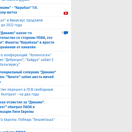
инамо" - "Карабах" 1:0.
зор матча
еал" и Винисиус продлили
 до 2032 года
 "Динамо" какое-то
1
тельство со стороны УЕФА, это
о". Фанаты "Карабаха" в ярости
оражения от киевлян
га конференций. "Копенгаген"
л "Дебрецен", "Хайдук" забил 5
Жальгирису"
тенциальный соперник "Динамо"
ен. "Твенте" забил шесть мячей
4
стич перешел в ПСВ свободным
 Контракт – на два года
кан отомстил за "Динамо".
ехт" обыграл ПАОК в
кации Лиги Европы
га Европы. Победы "Бешикташа"