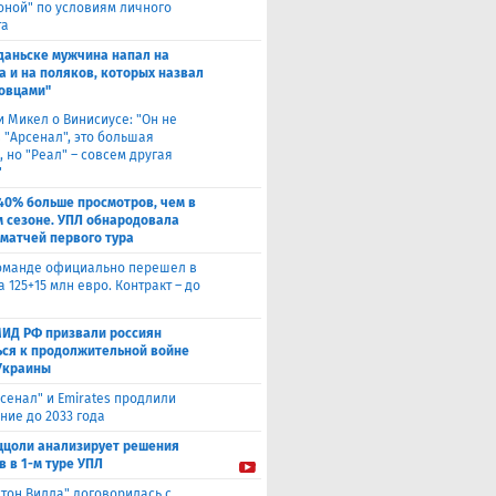
оной" по условиям личного
та
Гданьске мужчина напал на
а и на поляков, которых назвал
овцами"
и Микел о Винисиусе: "Он не
 "Арсенал", это большая
 но "Реал" – совсем другая
"
40% больше просмотров, чем в
 сезоне. УПЛ обнародовала
 матчей первого тура
оманде официально перешел в
а 125+15 млн евро. Контракт – до
МИД РФ призвали россиян
ься к продолжительной войне
Украины
сенал" и Emirates продлили
ние до 2033 года
ццоли анализирует решения
в в 1-м туре УПЛ
стон Вилла" договорилась с