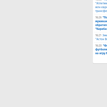
"Атлетик
млн евр
трансфе
16:26
"П
мужикам
обратил
"Караба
16:21
Эме
"Астон 
16:20
"Ф
футболе
на игру