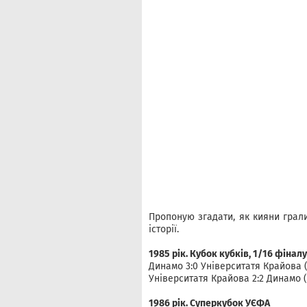
Пропоную згадати, як кияни грал
історії.
1985 рік. Кубок кубків, 1/16 фіналу
Динамо 3:0 Університатя Крайова (
Університатя Крайова 2:2 Динамо (
1986 рік. Суперкубок УЄФА