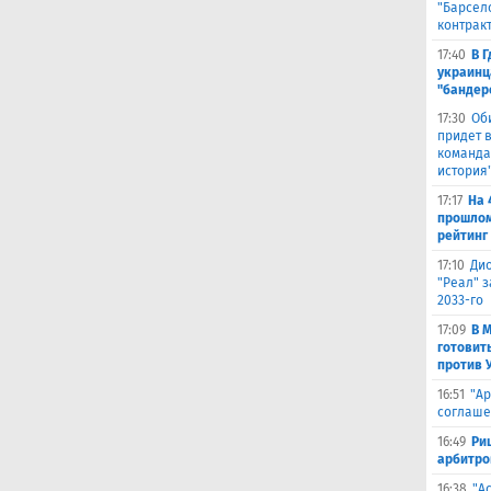
"Барсел
контрак
17:40
В 
украинц
"бандер
17:30
Об
придет в
команда,
история
17:17
На 
прошлом
рейтинг
17:10
Ди
"Реал" з
2033-го
17:09
В 
готовит
против 
16:51
"Ар
соглаше
16:49
Ри
арбитро
16:38
"А