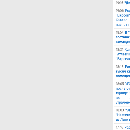
19:16
"Д
19:06
Ро
"Барсой"
Каталон
насчет 
18:54
В 
состава
команде
18:31
Ху
"Атлетик
"Барсел
18:18
Fo
тысяч к
помещен
18:05
УЕ
после о
турнир:
выполне
утрачен
18:03
"З
"Нефтчи
из Лиги
17:46
Род