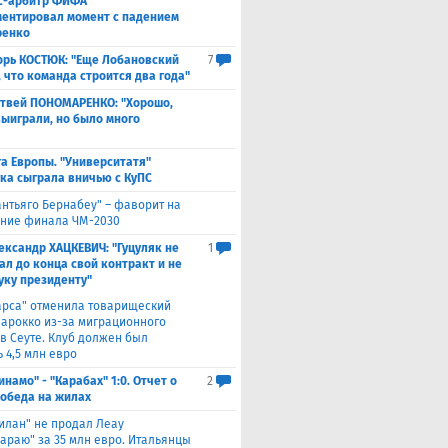
с-арбитр ФИФА
ентировал момент с падением
ренко
орь КОСТЮК: "Еще Лобановский
7
, что команда строится два года"
твей ПОНОМАРЕНКО: "Хорошо,
выиграли, но было много
а Европы. "Университатя"
ка сыграла вничью с ​КуПС
антьяго Бернабеу" – фаворит на
ние финала ЧМ-2030
ександр ХАЦКЕВИЧ: "Гуцуляк не
1
ал до конца свой контракт и не
уку президенту"
арса" отменила товарищеский
Марокко из-за миграционного
 в Сеуте. Клуб должен был
 4,5 млн евро
инамо" - "Карабах" 1:0. Отчет о
2
Победа на жилах
илан" не продал Леау
сараю" за 35 млн евро. Итальянцы