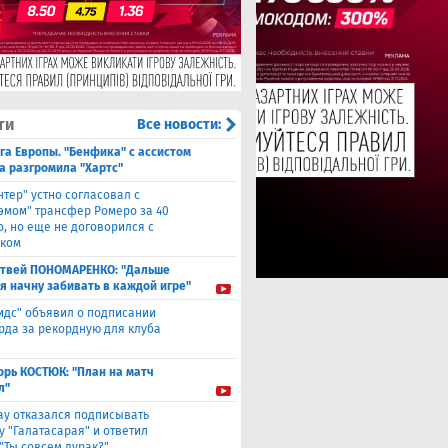
ти
Все новости:
га Европы. "Бенфика" с ассистом
а разгромила "Хартс"
нтер" устно согласовал с
хэмом" трансфер Ромеро за 40
о, но еще не договорился с
ком
твей ПОНОМАРЕНКО: "Дальше
 я начну забивать в каждой игре"
идс" объявил о подписании
да за рекордную для клуба
орь КОСТЮК: "План на матч
л"
ау отказался подписывать
у "Галатасарая" и ответил
"Ты совсем дурак?"