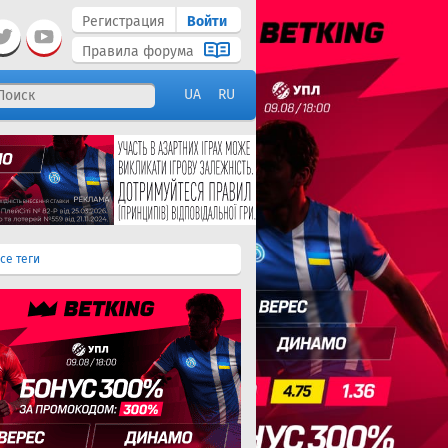
Регистрация
Войти
Правила форума
UA
RU
се теги