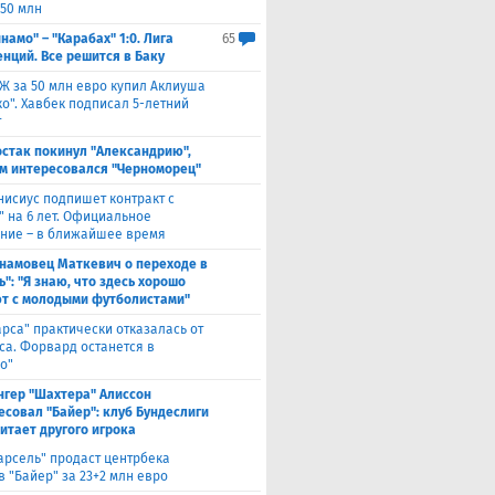
 50 млн
намо" – "Карабах" 1:0. Лига
65
нций. Все решится в Баку
Ж за 50 млн евро купил Аклиуша
о". Хавбек подписал 5-летний
т
стак покинул "Александрию",
м интересовался "Черноморец"
нисиус подпишет контракт с
" на 6 лет. Официальное
ние – в ближайшее время
намовец Маткевич о переходе в
": "Я знаю, что здесь хорошо
т с молодыми футболистами"
арса" практически отказалась от
са. Форвард останется в
о"
нгер "Шахтера" Алиссон
есовал "Байер": клуб Бундеслиги
итает другого игрока
арсель" продаст центрбека
 "Байер" за 23+2 млн евро