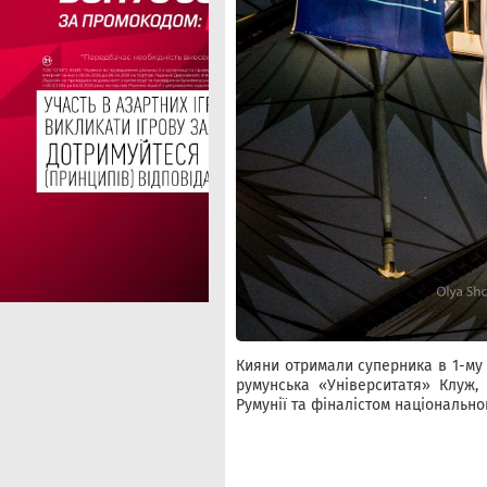
Кияни отримали суперника в 1-му 
румунська «Університатя» Клуж,
Румунії та фіналістом національно