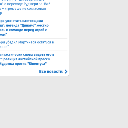
о" о переходе Руджери за 18+6
о – игрок еще не согласовал
р
ора уже стать настоящими
и": легенда "Динамо" жестко
ась к команде перед игрой с
хом"
ри убедил Мартинеса остаться в
Вилле"
антастически снова видеть его в
": реакция английской прессы
 Мудрыка против "Ювентуса"
Все новости: