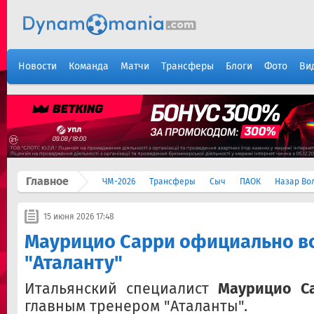
Новости
Команда
Матчи
Трансферы
Блоги
Фото
Ви
Главное
ЧМ-2026
Трансферы
Сыч
ПАОК
Назар Во
15 июня 2026 17:48
Маурицио Сарри официально в
"Аталанту"
Итальянский специалист
Маурицио С
главным тренером "Аталанты".