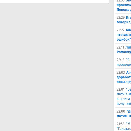
22:33
Эк
прокомм
Понома
22:29
Иг
говорил
22:22
Ма
что мы 
ошибок"
22:11
Лиг
Романчу
22:10
"С
проведе
22:03
Ал
доработ
пожал р
22:01
"Б
матч в 
кризиса
получить
22:00
"Д
матче. 
21:58
"М
"Галата