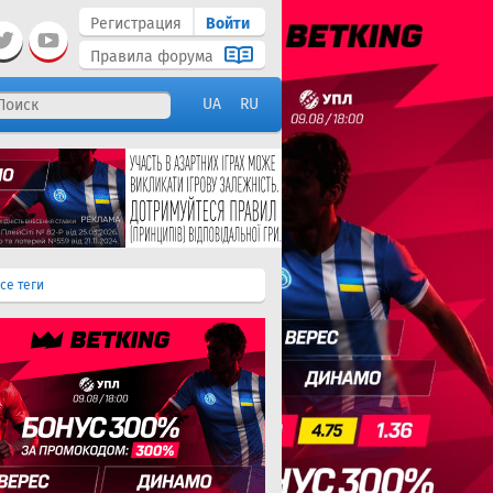
Регистрация
Войти
Правила форума
UA
RU
се теги