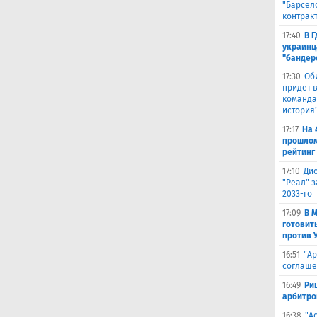
"Барсел
контрак
17:40
В 
украинц
"бандер
17:30
Об
придет в
команда,
история
17:17
На 
прошлом
рейтинг
17:10
Ди
"Реал" з
2033-го
17:09
В 
готовит
против 
16:51
"Ар
соглаше
16:49
Ри
арбитро
16:38
"А