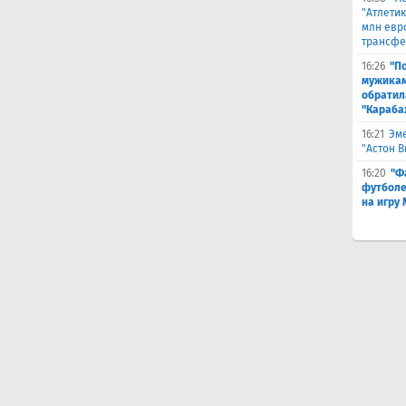
"Атлетик
млн евр
трансфе
16:26
"П
мужикам
обратил
"Караба
16:21
Эме
"Астон 
16:20
"Ф
футболе
на игру