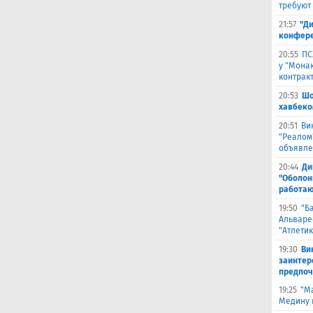
требуют
21:57
"Ди
конфере
20:55
ПС
у "Монак
контрак
20:53
Шо
хавбеко
20:51
Ви
"Реалом
объявле
20:44
Ди
"Оболонь
работаю
19:50
"Б
Альваре
"Атлетик
19:30
Ви
заинтер
предпоч
19:25
"М
Медину в