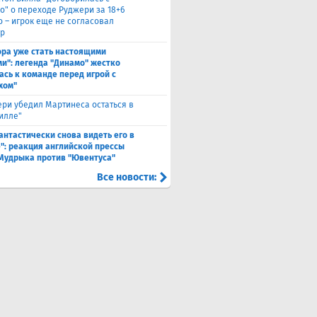
о" о переходе Руджери за 18+6
о – игрок еще не согласовал
р
ора уже стать настоящими
и": легенда "Динамо" жестко
ась к команде перед игрой с
хом"
ри убедил Мартинеса остаться в
Вилле"
антастически снова видеть его в
": реакция английской прессы
 Мудрыка против "Ювентуса"
Все новости: