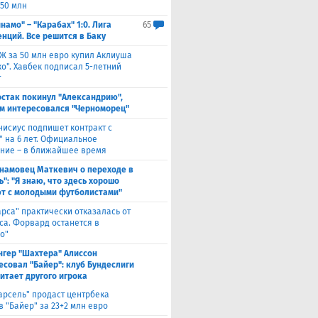
 50 млн
намо" – "Карабах" 1:0. Лига
65
нций. Все решится в Баку
Ж за 50 млн евро купил Аклиуша
о". Хавбек подписал 5-летний
т
стак покинул "Александрию",
м интересовался "Черноморец"
нисиус подпишет контракт с
" на 6 лет. Официальное
ние – в ближайшее время
намовец Маткевич о переходе в
": "Я знаю, что здесь хорошо
т с молодыми футболистами"
арса" практически отказалась от
са. Форвард останется в
о"
нгер "Шахтера" Алиссон
есовал "Байер": клуб Бундеслиги
итает другого игрока
арсель" продаст центрбека
 "Байер" за 23+2 млн евро