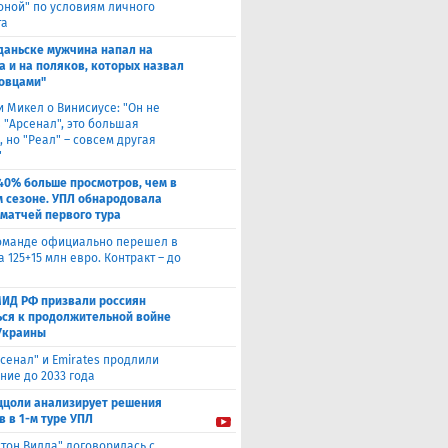
оной" по условиям личного
та
Гданьске мужчина напал на
а и на поляков, которых назвал
овцами"
и Микел о Винисиусе: "Он не
 "Арсенал", это большая
 но "Реал" – совсем другая
"
40% больше просмотров, чем в
 сезоне. УПЛ обнародовала
 матчей первого тура
оманде официально перешел в
а 125+15 млн евро. Контракт – до
МИД РФ призвали россиян
ься к продолжительной войне
Украины
сенал" и Emirates продлили
ние до 2033 года
ццоли анализирует решения
в в 1-м туре УПЛ
стон Вилла" договорилась с