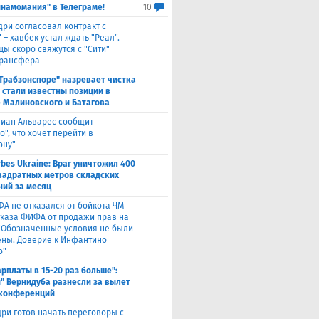
инамомания" в Телеграме!
10
дри согласовал контракт с
 – хавбек устал ждать "Реал".
цы скоро свяжутся с "Сити"
трансфера
"Трабзонспоре" назревает чистка
: стали известны позиции в
 Малиновского и Батагова
лиан Альварес сообщит
о", что хочет перейти в
ону"
rbes Ukraine: Враг уничтожил 400
вадратных метров складских
ий за месяц
ФА не отказался от бойкота ЧМ
тказа ФИФА от продажи прав на
 "Обозначенные условия не были
ны. Доверие к Инфантино
о"
арплаты в 15-20 раз больше":
" Вернидуба разнесли за вылет
 конференций
ри готов начать переговоры с