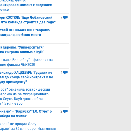
с-арбитр ФИФА
ентировал момент с падением
ренко
орь КОСТЮК: "Еще Лобановский
7
, что команда строится два года"
твей ПОНОМАРЕНКО: "Хорошо,
выиграли, но было много
а Европы. "Университатя"
ка сыграла вничью с ​КуПС
антьяго Бернабеу" – фаворит на
ние финала ЧМ-2030
ександр ХАЦКЕВИЧ: "Гуцуляк не
1
ал до конца свой контракт и не
уку президенту"
арса" отменила товарищеский
Марокко из-за миграционного
 в Сеуте. Клуб должен был
 4,5 млн евро
инамо" - "Карабах" 1:0. Отчет о
2
Победа на жилах
илан" не продал Леау
сараю" за 35 млн евро. Итальянцы