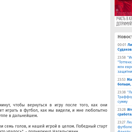
Новос
00:01
Ли
Судаков
23:58
"И
"Тоттен
млн евр
защитни
23:53
Ма
больше,
23:38
"Л
Траффор
сумму
инут, чтобы вернуться в игру после того, как они
23:28
Иг
ет играть в футбол, как мы видели, и мне любопытно
сработа
руппе в дальнейшем.
23:27
Ле
ли семь голов, и нашей игрой в целом. Победный старт
футболк
это удалось", - подчеркнул Нагельсманн.
фанату: 