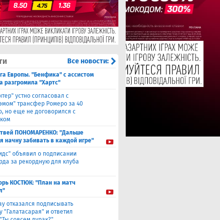
ти
Все новости:
га Европы. "Бенфика" с ассистом
а разгромила "Хартс"
нтер" устно согласовал с
хэмом" трансфер Ромеро за 40
о, но еще не договорился с
ком
твей ПОНОМАРЕНКО: "Дальше
 я начну забивать в каждой игре"
идс" объявил о подписании
да за рекордную для клуба
орь КОСТЮК: "План на матч
л"
ау отказался подписывать
у "Галатасарая" и ответил
"Ты совсем дурак?"