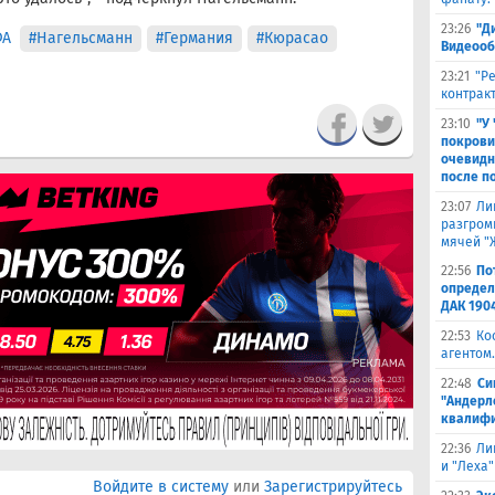
23:26
"Д
ФА
#Нагельсманн
#Германия
#Кюрасао
Видеооб
23:21
"Р
контракт
23:10
"У
покрови
очевидн
после п
23:07
Ли
разгроми
мячей "
22:56
По
определ
ДАК 190
22:53
Ко
агентом.
22:48
Си
"Андерл
квалифи
22:36
Ли
и "Леха"
Войдите в систему
или
Зарегистрируйтесь