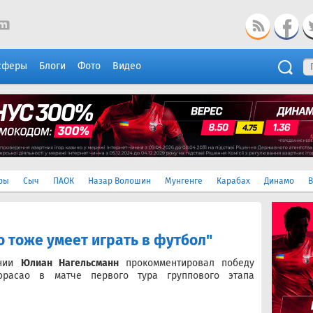
сферы
Блоги
Фото
Видео
ры
Сыч
ПАОК
Назар Волошин
Мунгенге
Карабах
Динамо
В
 тоже умеет играть в футбол"
ании
Юлиан Нагельсманн
прокомментировал победу
расао в матче первого тура группового этапа