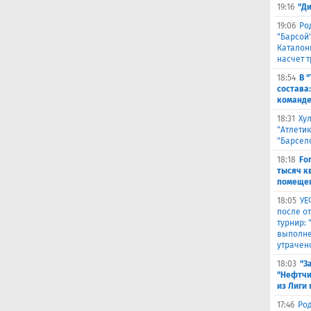
19:16
"Д
19:06
Ро
"Барсой"
Каталон
насчет 
18:54
В 
состава
команде
18:31
Ху
"Атлетик
"Барсел
18:18
Fo
тысяч к
помещен
18:05
УЕ
после о
турнир:
выполне
утрачен
18:03
"З
"Нефтчи
из Лиги
17:46
Род