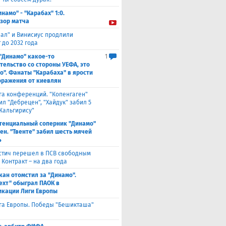
инамо" - "Карабах" 1:0.
зор матча
еал" и Винисиус продлили
 до 2032 года
 "Динамо" какое-то
1
тельство со стороны УЕФА, это
о". Фанаты "Карабаха" в ярости
оражения от киевлян
га конференций. "Копенгаген"
л "Дебрецен", "Хайдук" забил 5
Жальгирису"
тенциальный соперник "Динамо"
ен. "Твенте" забил шесть мячей
4
стич перешел в ПСВ свободным
 Контракт – на два года
кан отомстил за "Динамо".
ехт" обыграл ПАОК в
кации Лиги Европы
га Европы. Победы "Бешикташа"