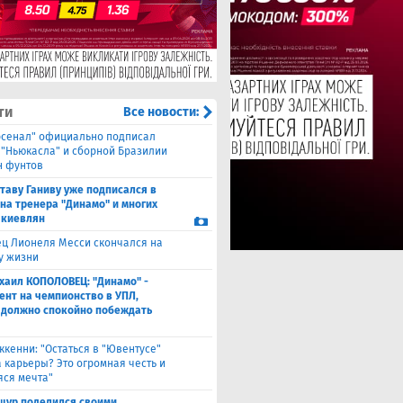
ти
Все новости:
рсенал" официально подписал
 "Ньюкасла" и сборной Бразилии
н фунтов
таву Ганиву уже подписался в
 на тренера "Динамо" и многих
 киевлян
ец Лионеля Месси скончался на
ду жизни
хаил КОПОЛОВЕЦ: "Динамо" -
ент на чемпионство в УПЛ,
 должно спокойно побеждать
ккенни: "Остаться в "Ювентусе"
а карьеры? Это огромная честь и
ся мечта"
щур поделился своими