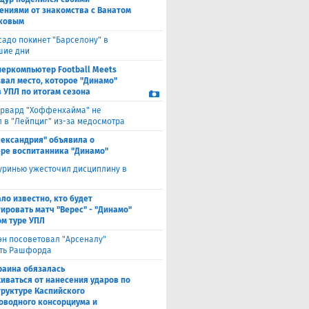
ениями от знакомства с Ванатом
ковым
садо покинет "Барселону" в
шие дни
перкомпьютер Football Meets
звал место, которое "Динамо"
в УПЛ по итогам сезона
рвард "Хоффенхайма" не
 в "Лейпциг" из-за медосмотра
лександрия" объявила о
ре воспитанника "Динамо"
ринью ужесточил дисциплину в
ало известно, кто будет
ировать матч "Верес" - "Динамо"
ом туре УПЛ
эн посоветовал "Арсеналу"
ть Рашфорда
раина обязалась
иваться от нанесения ударов по
руктуре Каспийского
оводного консорциума и