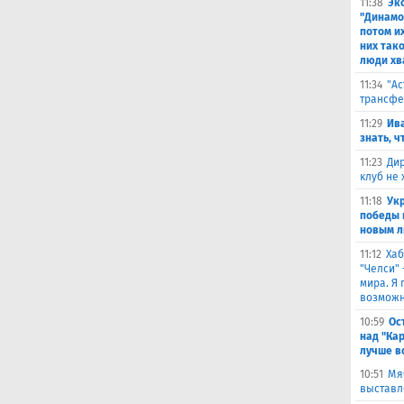
11:38
Эк
"Динамо
потом и
них тако
люди хв
11:34
"Ас
трансфе
11:29
Ива
знать, ч
11:23
Дир
клуб не
11:18
Ук
победы 
новым л
11:12
Хаб
"Челси"
мира. Я 
возможн
10:59
Ос
над "Ка
лучше в
10:51
Мя
выставл