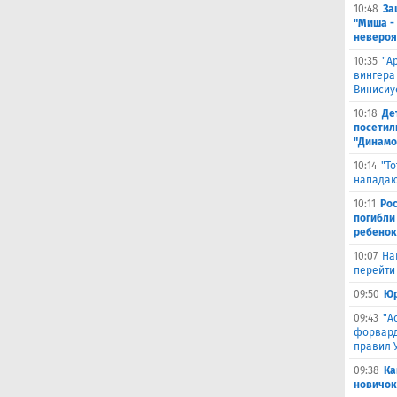
10:48
За
"Миша -
невероя
10:35
"А
вингера
Винисиу
10:18
Де
посетил
"Динамо
10:14
"Т
нападаю
10:11
Ро
погибли
ребенок
10:07
На
перейти 
09:50
Юр
09:43
"А
форвард
правил 
09:38
Ка
новичок