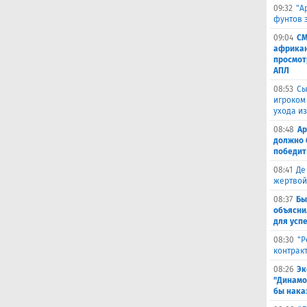
09:32
"А
фунтов 
09:04
СМ
африкан
просмот
АПЛ
08:53
Сы
игроком
ухода и
08:48
Ар
должно 
победит
08:41
Де
жертвой
08:37
Бы
объясни
для успе
08:30
"Р
контрак
08:26
Эк
"Динамо
бы наказ