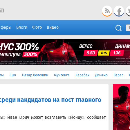
сферы
Блоги
Фото
Видео
ры
Сыч
Назар Волошин
Мунгенге
Карабах
Динамо
Верес
реди кандидатов на пост главного
ты» Иван Юрич может возглавить «Монцу», сообщает