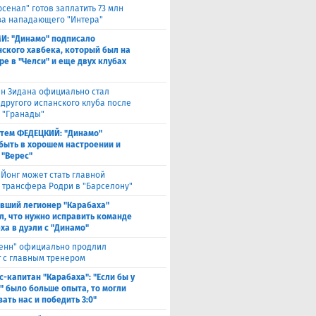
рсенал" готов заплатить 73 млн
за нападающего "Интера"
И: "Динамо" подписало
ского хавбека, который был на
ре в "Челси" и еще двух клубах
н Зидана официально стал
 другого испанского клуба после
з "Гранады"
тем ФЕДЕЦКИЙ: "Динамо"
быть в хорошем настроении и
 "Верес"
 Йонг может стать главной
 трансфера Родри в "Барселону"
вший легионер "Карабаха"
л, что нужно исправить команде
ха в дуэли с "Динамо"
енн" официально продлил
т с главным тренером
с-капитан "Карабаха": "Если бы у
" было больше опыта, то могли
ать нас и победить 3:0"