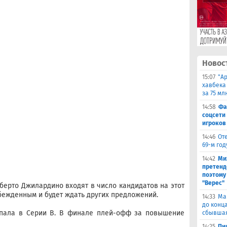
Новос
15:07
"А
хавбека
за 75 мл
14:58
Фа
соцсети
игроков
14:46
От
69-м го
14:42
Ми
претенд
поэтому
"Верес"
берто Джилардино входят в число кандидатов на этот
убежденным и будет ждать других предложений.
14:33
Ма
до конц
упала в Серии B. В финале плей-офф за повышение
сбывшая
14:25
Пи