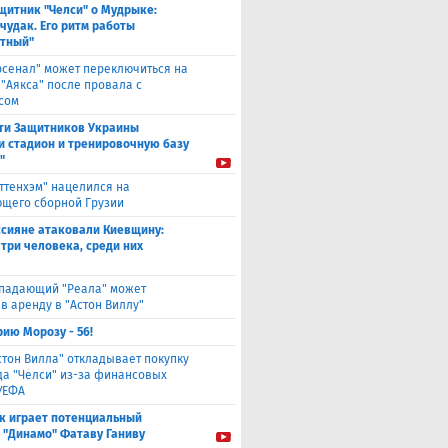
щитник "Челси" о Мудрыке:
 чудак. Его ритм работы
тный"
рсенал" может переключиться на
 "Аякса" после провала с
сом
ти Защитников Украины
и стадион и тренировочную базу
"
оттенхэм" нацелился на
щего сборной Грузии
ссияне атаковали Киевщину:
 три человека, среди них
падающий "Реала" может
в аренду в "Астон Виллу"
ию Морозу - 56!
стон Вилла" откладывает покупку
а "Челси" из-за финансовых
УЕФА
к играет потенциальный
 "Динамо" Фатаву Ганиву