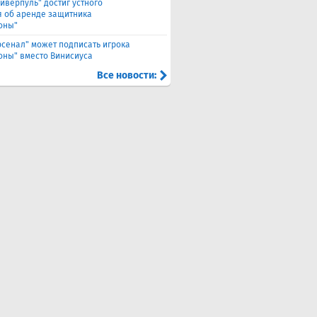
иверпуль" достиг устного
я об аренде защитника
оны"
рсенал" может подписать игрока
оны" вместо Винисиуса
Все новости: