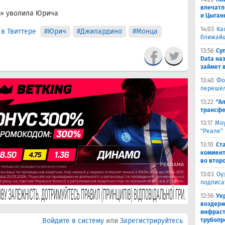
впечатл
а» уволила Юрича
и Цыган
14:03
Ка
в Твиттере
#Юрич
#Джилардино
#Монца
ближай
13:56
Су
Data на
займет 
13:40
Фо
перешёл
13:22
"А
трансфе
13:17
Моу
"Реале"
13:10
Ст
коммент
во втор
13:03
Оу
подписа
12:56
Ук
воздерж
инфраст
Войдите в систему
или
Зарегистрируйтесь
трубопр