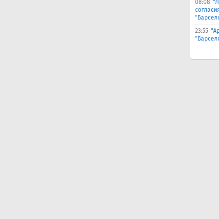
08:08
"Л
согласи
"Барсел
23:55
"А
"Барсел