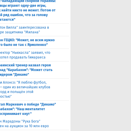
с-нападающий сборной Украины:
вцы играют одну-две игры,
х найти никто не может. Потом от
й ряд ошибок, что за голову
атаются"
тон Вилла" заинтересована в
ре защитника "Милана"
н ГЕЦКО: "Может, не всем нужно
то было не так с Ярмоленко"
ектор "Ньюкасла" заявил, что
 хотел продавать Гимараеса
раинский тренер назвал героя
над "Карабахом": "Может стать
идером "Динамо"
и Алонсо: "Я люблю футбол,
 — один из величайших клубов
горд и польщён этой
остью"
тап Маркевич о победе "Динамо"
рабахом": "Наш менталитет
оспринимает кнут"
ч Марадоны "Рука Бога"
ен на аукцион за 10 млн евро