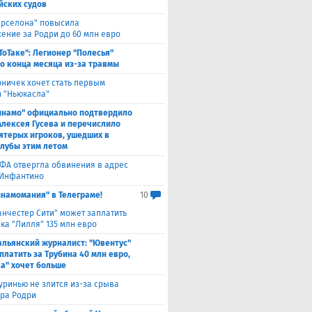
йских судов
арселона" повысила
ение за Родри до 60 млн евро
ТоТаке": Легионер "Полесья"
о конца месяца из-за травмы
рничек хочет стать первым
 "Ньюкасла"
инамо" официально подтвердило
Алексея Гусева и перечислило
ятерых игроков, ушедших в
клубы этим летом
ФА отвергла обвинения в адрес
Инфантино
инамомания" в Телеграме!
10
нчестер Сити" может заплатить
ка "Лилля" 135 млн евро
альянский журналист: "Ювентус"
платить за Трубина 40 млн евро,
а" хочет больше
ринью не злится из-за срыва
ра Родри