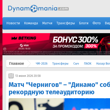
Новости
Команда
Матчи
Трансферы
Блоги
Фото
Ви
Главное
ЧМ-2026
Трансферы
Сыч
ПАОК
Назар Во
13 июня 2026 20:58
Матч "Чернигов" – "Динамо" со
рекордную телеаудиторию