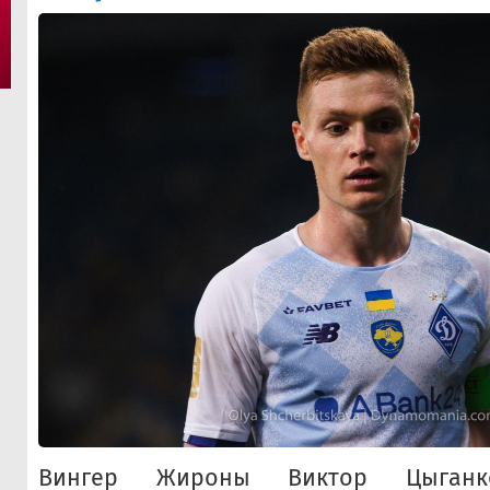
Вингер Жироны Виктор Цыганк