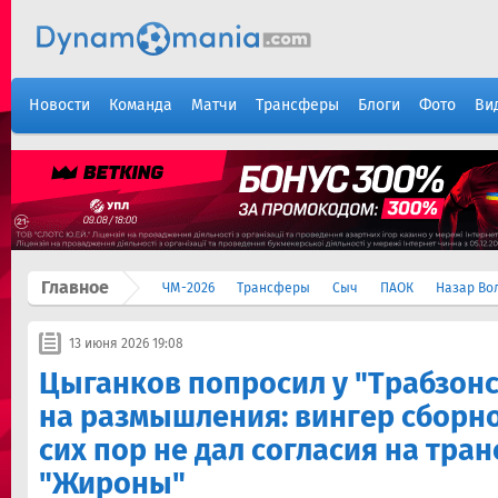
Новости
Команда
Матчи
Трансферы
Блоги
Фото
Ви
Главное
ЧМ-2026
Трансферы
Сыч
ПАОК
Назар Во
13 июня 2026 19:08
Цыганков попросил у "Трабзон
на размышления: вингер сборн
сих пор не дал согласия на тра
"Жироны"