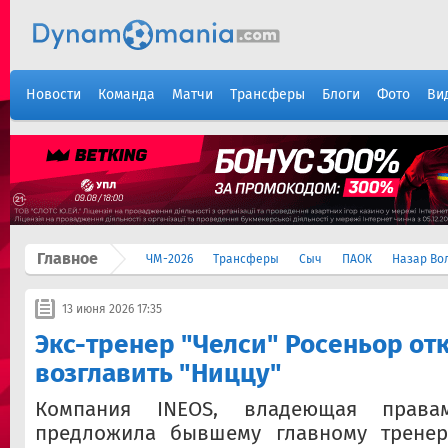
Новости
Команда
Матчи
Трансферы
Блоги
Фото
Ви
Главное
ЧМ-2026
Трансферы
Сыч
ПАОК
Назар Во
13 июня 2026 17:35
Экс-тренер "Челси" Росеньор от
возглавить "Ниццу"
Компания INEOS, владеющая права
предложила бывшему главному тренер