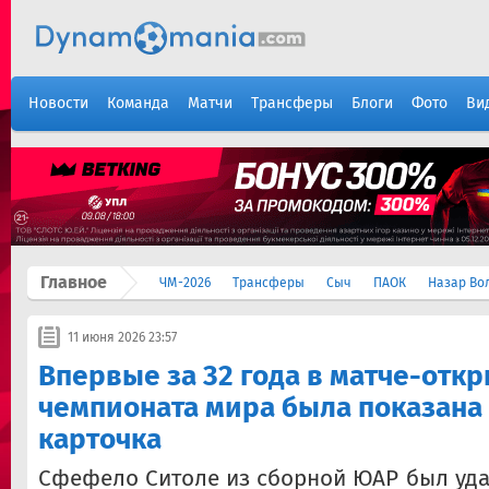
Новости
Команда
Матчи
Трансферы
Блоги
Фото
Ви
Главное
ЧМ-2026
Трансферы
Сыч
ПАОК
Назар Во
11 июня 2026 23:57
Впервые за 32 года в матче-отк
чемпионата мира была показана
карточка
Сфефело Ситоле из сборной ЮАР был удал