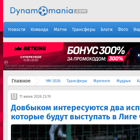
Новости
Команда
Матчи
Трансферы
Блоги
Фото
Ви
Главное
ЧМ-2026
Трансферы
Мунгенге
Мудрык
К
11 июня 2026 23:19
Довбыком интересуются два исп
которые будут выступать в Лиге