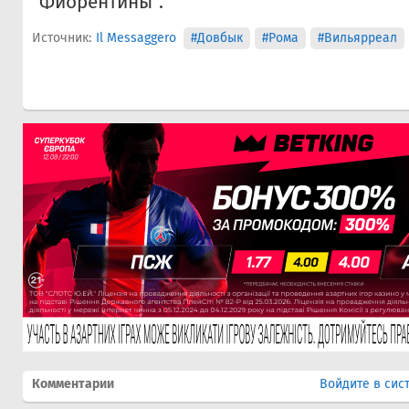
"Фиорентины".
Источник:
Il Messaggero
#Довбык
#Рома
#Вильярреал
Комментарии
Войдите в сис