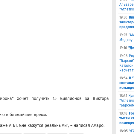
Альваре
"Атлетик
19:30
Ви
заинтер
предпоч
19:25
"М
Медину в
19:16
"Д
19:06
Ро
"Барсой"
Каталон
насчет 
18:54
В 
состава
команде
18:31
Ху
ирона" хочет получить 15 миллионов за Виктора
"Атлетик
"Барсел
18:18
Fo
нию в ближайшее время.
тысяч к
помещен
даже АПЛ, мне кажутся реальными", – написал Амаро.
18:05
УЕ