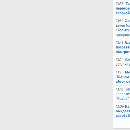
13:53
"Г
перегов
сборной
13:50
Ха
такой М
сколько
продолж
13:43
Аз
посовет
обыграт
13:24
Ко
уступки
13:20
Бы
"Шансы 
абсолют
13:10
"М
заплатит
"Реала"
13:06
На
ожидает
азербай