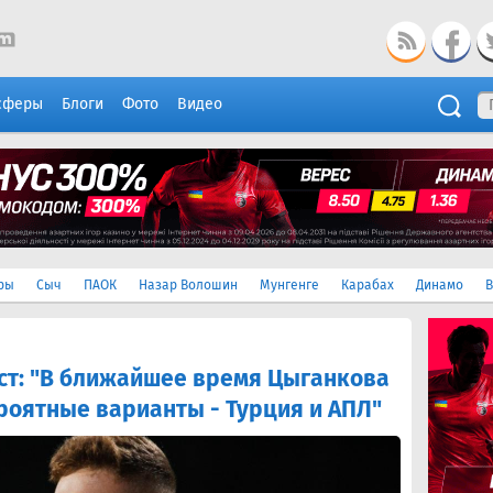
сферы
Блоги
Фото
Видео
ры
Сыч
ПАОК
Назар Волошин
Мунгенге
Карабах
Динамо
В
т: "В ближайшее время Цыганкова
ероятные варианты - Турция и АПЛ"