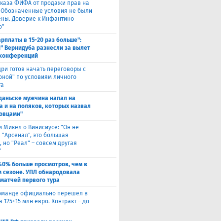
тказа ФИФА от продажи прав на
 "Обозначенные условия не были
ны. Доверие к Инфантино
о"
арплаты в 15-20 раз больше":
" Вернидуба разнесли за вылет
 конференций
ри готов начать переговоры с
оной" по условиям личного
та
Гданьске мужчина напал на
а и на поляков, которых назвал
овцами"
и Микел о Винисиусе: "Он не
 "Арсенал", это большая
 но "Реал" – совсем другая
"
40% больше просмотров, чем в
 сезоне. УПЛ обнародовала
 матчей первого тура
оманде официально перешел в
а 125+15 млн евро. Контракт – до