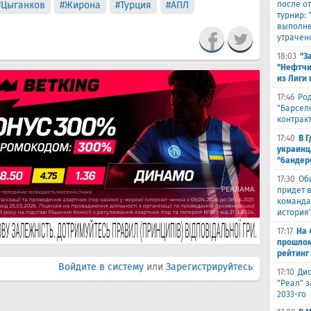
#Цыганков
#Жирона
#Турция
#АПЛ
после о
турнир:
выполне
утрачен
18:03
"З
"Нефтчи
из Лиги
17:46
Род
"Барсел
контрак
17:40
В 
украинц
"бандер
17:30
Об
придет в
команда,
история
17:17
На 
прошлом
рейтинг
Войдите в систему
или
Зарегистрируйтесь
17:10
Ди
"Реал" з
2033-го