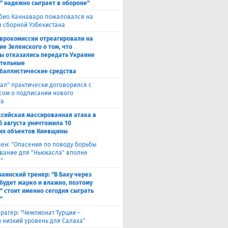
" надежно сыграет в обороне"
био Каннаваро пожаловался на
в сборной Узбекистана
Еврокомиссии отреагировали на
ие Зеленского о том, что
ы отказались передать Украине
тельные
баллистические средства
ал" практически договорился с
сом о подписании нового
та
ссийская массированная атака в
5 августа уничтожила 10
их объектов Киевщины
вен: "Опасения по поводу борьбы
вание для "Ньюкасла" вполне
"
раинский тренер: "В Баку через
будет жарко и влажно, поэтому
" стоит именно сегодня сыграть
"
рагер: "Чемпионат Турции –
 низкий уровень для Салаха"