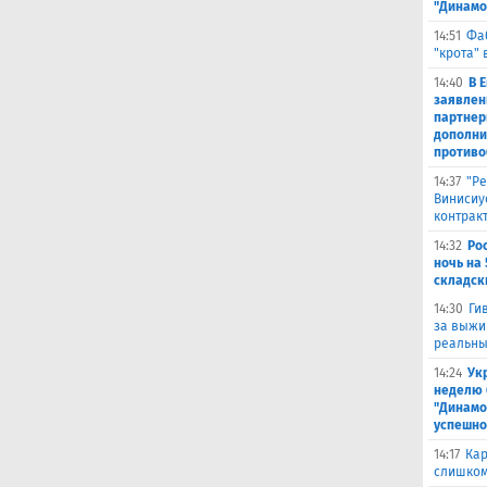
"Динамо
14:51
Фа
"крота" 
14:40
В 
заявлен
партнер
дополни
противо
14:37
"Ре
Винисиу
контрак
14:32
Ро
ночь на 
складск
14:30
Ги
за выжи
реальны
14:24
Ук
неделю 
"Динамо
успешно
14:17
Кар
слишком