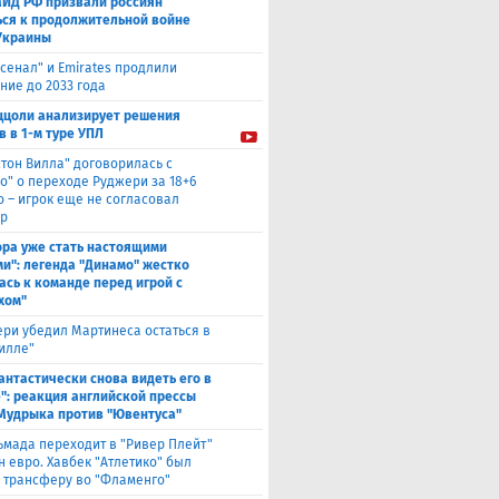
МИД РФ призвали россиян
ься к продолжительной войне
Украины
сенал" и Emirates продлили
ние до 2033 года
ццоли анализирует решения
в в 1-м туре УПЛ
стон Вилла" договорилась с
о" о переходе Руджери за 18+6
о – игрок еще не согласовал
р
ора уже стать настоящими
и": легенда "Динамо" жестко
ась к команде перед игрой с
хом"
ри убедил Мартинеса остаться в
Вилле"
антастически снова видеть его в
": реакция английской прессы
 Мудрыка против "Ювентуса"
ьмада переходит в "Ривер Плейт"
н евро. Хавбек "Атлетико" был
к трансферу во "Фламенго"