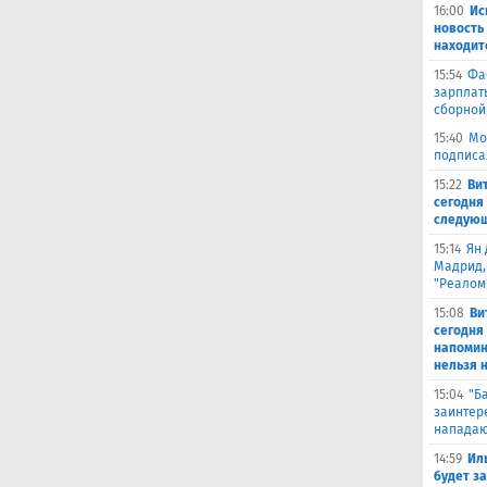
16:00
Ис
новость
находит
15:54
Фа
зарплат
сборной
15:40
Мо
подписа
15:22
Ви
сегодня 
следующ
15:14
Ян 
Мадрид,
"Реалом
15:08
Ви
сегодня
напомин
нельзя н
15:04
"Б
заинтер
нападаю
14:59
Ил
будет за