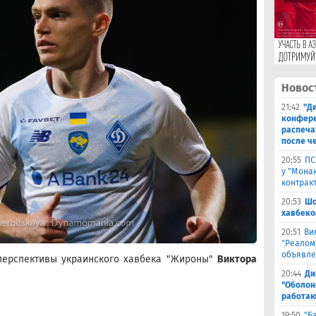
Новос
21:42
"Ди
конфере
распеча
после ч
20:55
ПС
у "Монак
контрак
20:53
Шо
хавбеко
20:51
Ви
"Реалом
объявле
перспективы украинского хавбека "Жироны"
Виктора
20:44
Ди
"Оболонь
работаю
19:50
"Б