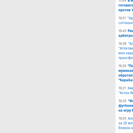
17:09
В 
готовит
против 
16:51
"Ар
соглаше
16:49
Ри
арбитро
16:38
"А
"Атлетик
млн евр
трансфе
16:26
"П
мужикам
обратил
"Караба
16:21
Эме
"Астон 
16:20
"Ф
футболе
на игру
16:05
Ал
за 20 мл
близок 