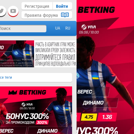
Регистрация
Войти
Правила форума
UA
RU
се теги