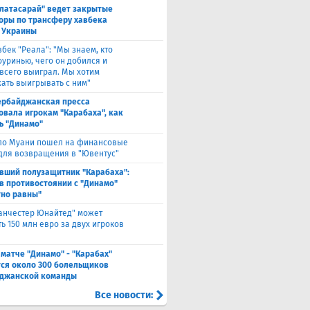
алатасарай" ведет закрытые
оры по трансферу хавбека
 Украины
вбек "Реала": "Мы знаем, кто
оуринью, чего он добился и
 всего выиграл. Мы хотим
ать выигрывать с ним"
ербайджанская пресса
овала игрокам "Карабаха", как
ь "Динамо"
ло Муани пошел на финансовые
 для возвращения в "Ювентус"
вший полузащитник "Карабаха":
в противостоянии с "Динамо"
но равны"
анчестер Юнайтед" может
ь 150 млн евро за двух игроков
 матче "Динамо" - "Карабах"
ся около 300 болельщиков
джанской команды
Все новости: