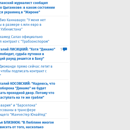
панский журналист сообщил
 о Цыганкове: в каком состоянии
ся украинец в "Жироне"
био Каннаваро: "У меня нет
ы в размере 4 млн евро в
 Узбекистана"
хамед Салах официально
л контракт с "Трабзонспором"
талий ЛИСИЦКИЙ: "Хотя "Динамо"
1
победит, судьба путевки в
ий раунд решится в Баку"
Диоманде прямо сейчас летит в
 чтобы подписать контракт с
"
талий КОСОВСКИЙ: "Надеюсь, что
 оборона "Динамо" не будет
ать проходной двор. Потому что
аступать на те же грабли"
авария" и "Барселона"
есованы в трансфере
щего "Манчестер Юнайтед"
ья БЛИЗНЮК: "В Люблине многое
висеть от того, насколько