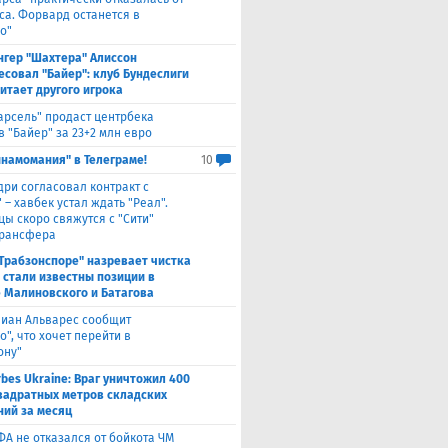
са. Форвард останется в
о"
нгер "Шахтера" Алиссон
есовал "Байер": клуб Бундеслиги
итает другого игрока
арсель" продаст центрбека
 "Байер" за 23+2 млн евро
инамомания" в Телеграме!
10
дри согласовал контракт с
 – хавбек устал ждать "Реал".
цы скоро свяжутся с "Сити"
трансфера
"Трабзонспоре" назревает чистка
: стали известны позиции в
 Малиновского и Батагова
лиан Альварес сообщит
о", что хочет перейти в
ону"
rbes Ukraine: Враг уничтожил 400
вадратных метров складских
ий за месяц
ФА не отказался от бойкота ЧМ