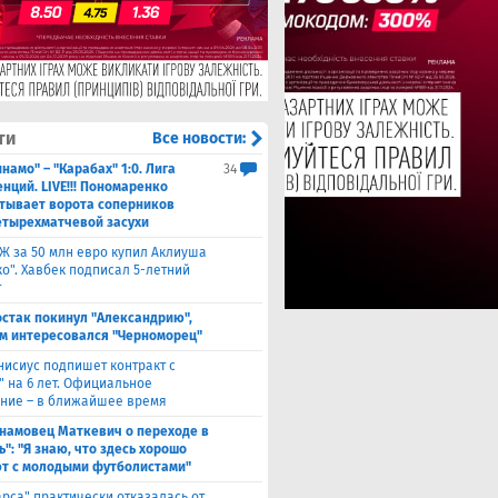
ти
Все новости:
намо" – "Карабах" 1:0. Лига
34
нций. LIVE!!! Пономаренко
тывает ворота соперников
етырехматчевой засухи
Ж за 50 млн евро купил Аклиуша
о". Хавбек подписал 5-летний
т
стак покинул "Александрию",
м интересовался "Черноморец"
нисиус подпишет контракт с
" на 6 лет. Официальное
ние – в ближайшее время
намовец Маткевич о переходе в
": "Я знаю, что здесь хорошо
т с молодыми футболистами"
арса" практически отказалась от