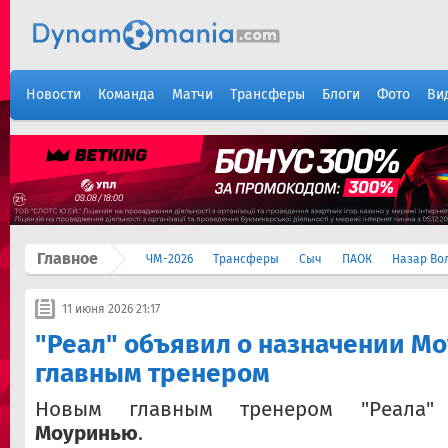
Новости
Команда
Матчи
Трансферы
Блоги
Фото
Ви
Главное
ЧМ-2026
Трансферы
Сыч
ПАОК
Назар Во
11 июня 2026 21:17
"Реал" объявил о назначении М
главным тренером
Новым главным тренером "Реала
Моуринью
.