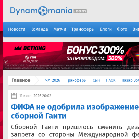
Новости
Команда
Матчи
Трансферы
Блоги
Фото
Ви
Главное
ЧМ-2026
Трансферы
Сыч
ПАОК
Назар Во
11 июня 2026 20:02
ФИФА не одобрила изображение
сборной Гаити
Сборной Гаити пришлось сменить диз
запрета со стороны Международной ф