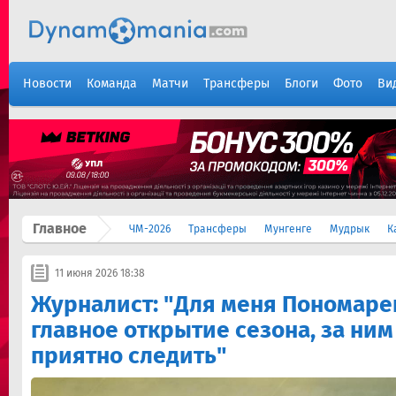
Новости
Команда
Матчи
Трансферы
Блоги
Фото
Ви
Главное
ЧМ-2026
Трансферы
Мунгенге
Мудрык
К
11 июня 2026 18:38
Журналист: "Для меня Пономарен
главное открытие сезона, за ним
приятно следить"