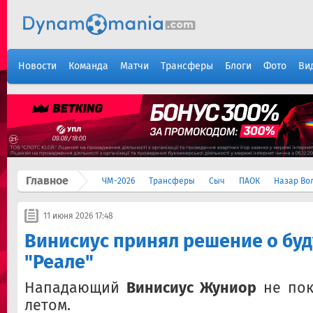
Новости
Команда
Матчи
Трансферы
Блоги
Фото
Ви
Главное
ЧМ-2026
Трансферы
Сыч
ПАОК
Назар Во
11 июня 2026 17:48
Винисиус принял решение о бу
"Реале"
Нападающий
Винисиус Жуниор
не пок
летом.