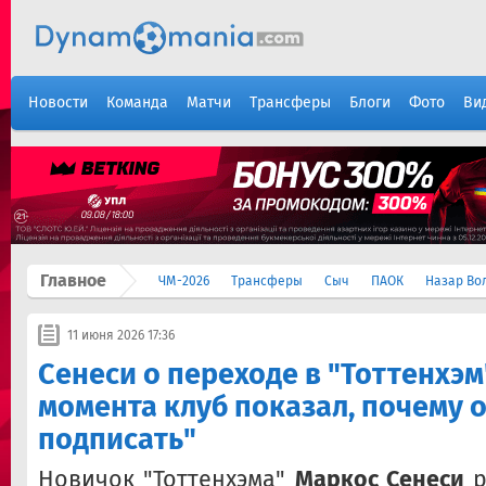
Новости
Команда
Матчи
Трансферы
Блоги
Фото
Ви
Главное
ЧМ-2026
Трансферы
Сыч
ПАОК
Назар Во
11 июня 2026 17:36
Сенеси о переходе в "Тоттенхэм
момента клуб показал, почему 
подписать"
Новичок "Тоттенхэма"
Маркос Сенеси
р