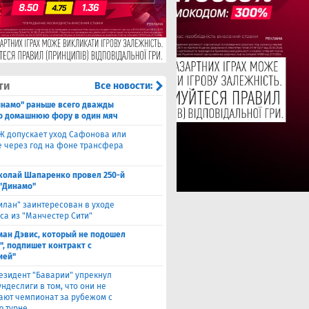
ти
Все новости:
инамо" раньше всего дважды
о домашнюю фору в один мяч
Ж допускает уход Сафонова или
 через год на фоне трансфера
колай Шапаренко провел 250-й
 "Динамо"
илан" заинтересован в уходе
са из "Манчестер Сити"
ман Дэвис, который не подошел
", подпишет контракт с
ией"
езидент "Баварии" упрекнул
ндеслиги в том, что они не
ают чемпионат за рубежом с
 турне