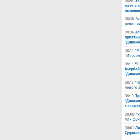
08:43
Эк
матч в 
нынешне
08:38
Аг
решении
08:34
Ал
приятны
"Динамо
08:14
"М
"Марселя
08:13
"С
Азербай
"Динамо
08:12
"Ч
левого 
08:10
Тр
"Динамо
с слаже
08:08
"Ч
млн фун
00:01
Ли
Судаков