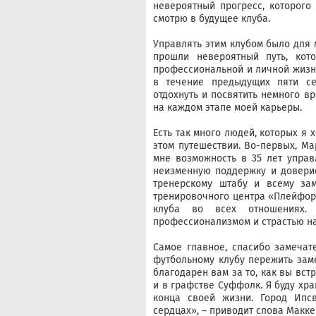
невероятный прогресс, которого
смотрю в будущее клуба.
Управлять этим клубом было для 
прошли невероятный путь, ко
профессиональной и личной жизни.
в течение предыдущих пяти се
отдохнуть и посвятить немного в
на каждом этапе моей карьеры.
Есть так много людей, которых я 
этом путешествии. Во-первых, Ма
мне возможность в 35 лет управ
неизменную поддержку и доверие
тренерскому штабу и всему за
тренировочного центра «Плейфорд
клуба во всех отношениях. 
профессионализмом и страстью на
Самое главное, спасибо замеча
футбольному клубу пережить зам
благодарен вам за то, как вы вст
и в графстве Суффолк. Я буду хр
конца своей жизни. Город Ипс
сердцах», – приводит слова Макке