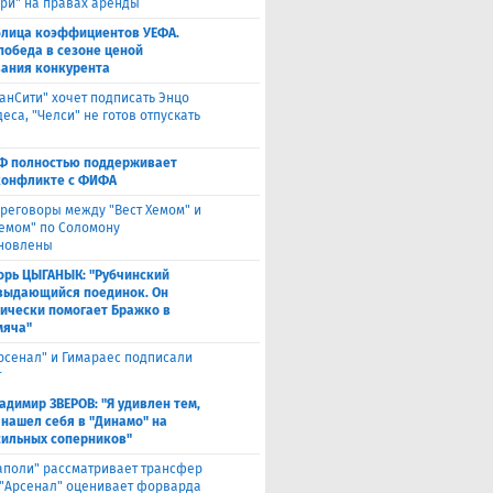
яри" на правах аренды
блица коэффициентов УЕФА.
победа в сезоне ценой
ания конкурента
анСити" хочет подписать Энцо
са, "Челси" не готов отпускать
Ф полностью поддерживает
конфликте с ФИФА
реговоры между "Вест Хемом" и
хемом" по Соломону
новлены
орь ЦЫГАНЫК: "Рубчинский
выдающийся поединок. Он
ически помогает Бражко в
мяча"
Арсенал" и Гимараес подписали
т
адимир ЗВЕРОВ: "Я удивлен тем,
 нашел себя в "Динамо" на
сильных соперников"
аполи" рассматривает трансфер
 "Арсенал" оценивает форварда