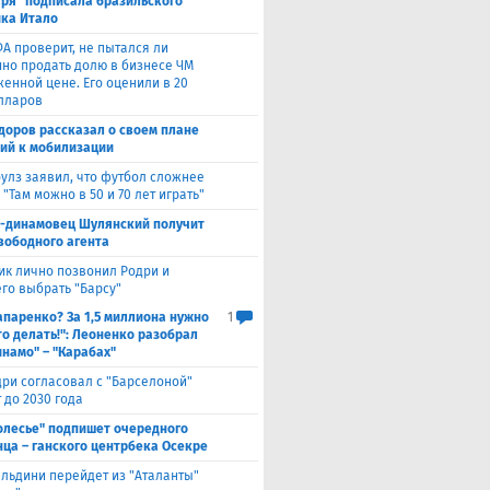
аря" подписала бразильского
ка Итало
А проверит, не пытался ли
но продать долю в бизнесе ЧМ
женной цене. Его оценили в 20
лларов
доров рассказал о своем плане
ий к мобилизации
улз заявил, что футбол сложнее
 "Там можно в 50 и 70 лет играть"
с-динамовец Шулянский получит
свободного агента
ик лично позвонил Родри и
его выбрать "Барсу"
паренко? За 1,5 миллиона нужно
1
то делать!": Леоненко разобрал
инамо" – "Карабах"
ри согласовал с "Барселоной"
 до 2030 года
олесье" подпишет очередного
ца – ганского центрбека Осекре
льдини перейдет из "Аталанты"