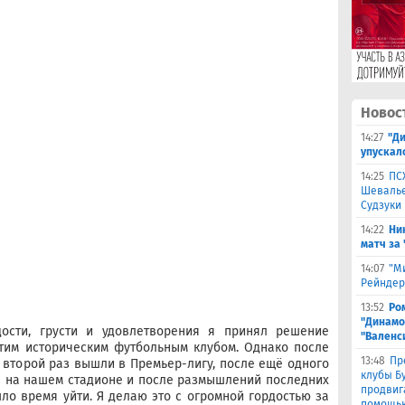
Новос
14:27
"Д
упускал
14:25
ПС
Шевалье
Судзуки
14:22
Ни
матч за
14:07
"М
Рейндер
13:52
Ро
"Динамо
дости, грусти и удовлетворения я принял решение
"Валенс
этим историческим футбольным клубом. Однако после
13:48
Пр
о второй раз вышли в Премьер-лигу, после ещё одного
клубы Бу
 на нашем стадионе и после размышлений последних
продвиг
шло время уйти. Я делаю это с огромной гордостью за
помощью