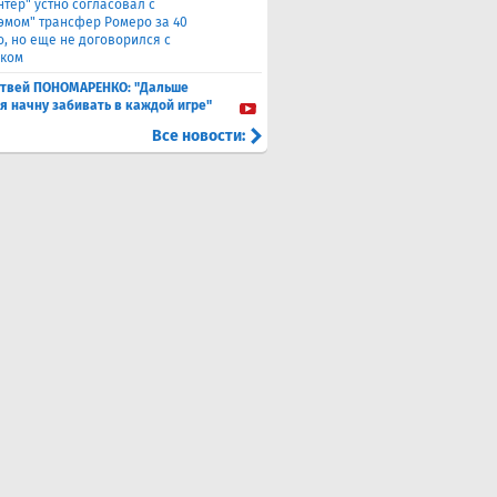
нтер" устно согласовал с
хэмом" трансфер Ромеро за 40
о, но еще не договорился с
ком
твей ПОНОМАРЕНКО: "Дальше
 я начну забивать в каждой игре"
Все новости: