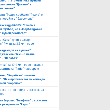
сперт: "Это был пока лучший
исполнении "Динамо" в
м сезоне"
ент: "Родри сообщил "Реалу" о
 перейти в "Барселону"
ександр БАБИЧ: "Это был
й футбол, но в Азербайджане
" нужен режиссер"
анСити" купит вратаря
" Рульи за 3,5 млн евро
 надеждой на лучшее".
джанские СМИ – о матче
" - "Карабах"
елси" за 19+2 млн евро покупает
защитника "Райо" Чаваррию
енер "Карабаха" о матче с
": "Нам противостояла команда
нной обороной"
елси" готов продать Гюсто за 75
тов
га Европы. "Бенфика" с ассистом
а разгромила "Хартс"