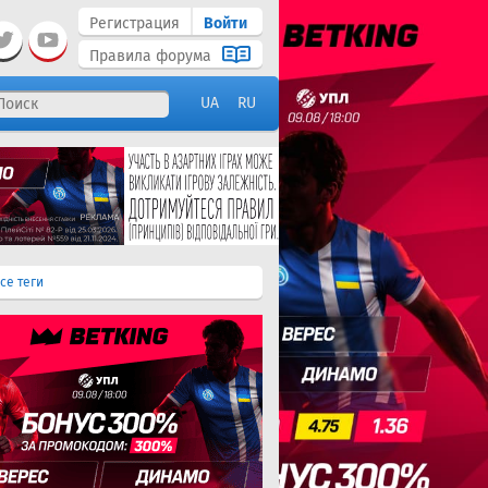
Регистрация
Войти
Правила форума
UA
RU
се теги