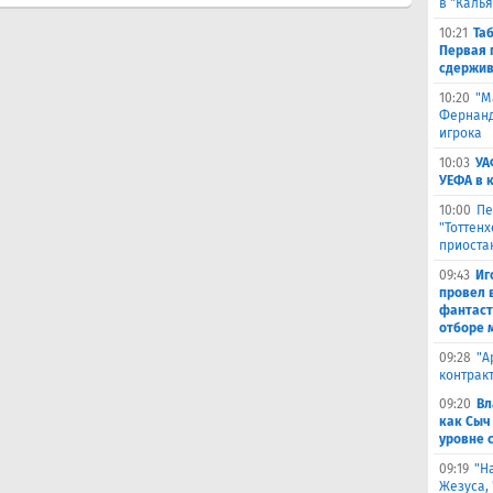
в "Каль
10:21
Та
Первая 
сдержив
10:20
"М
Фернанде
игрока
10:03
УА
УЕФА в 
10:00
Пе
"Тоттен
приоста
09:43
Иг
провел 
фантаст
отборе 
09:28
​"
контрак
09:20
Вл
как Сыч
уровне 
09:19
"Н
Жезуса,