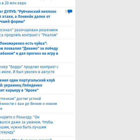
 в 20 млн евро
ег ДУЛУБ: "Рубчинский неплохо
1
л атаки, а Лонвейк далек от
учшей формы"
рсенал" разочарован решением
са продлить контракт с "Реалом"
 Пономаренко есть чуйка":
в похвалил "Динамо" за победу
абахом" и дал прогноз на игру в
енер "Бордо" продлил контракт с
 июле. И был уволен в августе
енил один португальский клуб
ой: украинец Лебеденко
ит карьеру в "Ароке"
оттенхэм" достиг устной
ённости с ван де Веном о новом
те
чарито о Роналду: "Он
вался даже за ужином. Чтобы
учшим, нужно быть лучшим
секунду"