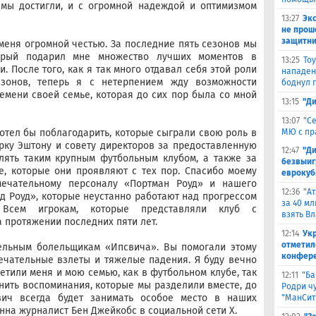
 мы достигли, и с огромной надеждой и оптимизмом
13:27
Эк
не прош
защитни
меня огромной честью. За последние пять сезонов мы
торый подарил мне множество лучших моментов в
13:25
То
 После того, как я так много отдавал себя этой роли
нападен
зонов, теперь я с нетерпением жду возможности
боднул 
ремени своей семье, которая до сих пор была со мной
13:15
"Д
13:07
"С
хотел бы поблагодарить, которые сыграли свою роль в
МЮ с пр
рку Эштону и совету директоров за предоставленную
12:47
"Д
лять таким крупным футбольным клубом, а также за
безвыиг
, которые они проявляют с тех пор. Спасибо моему
еврокуб
мечательному персоналу «Портман Роуд» и нашего
12:36
"А
 Роуд», которые неустанно работают над прогрессом
за 40 мл
Всем игрокам, которые представляли клуб с
взять В
 протяжении последних пяти лет.
12:14
Ук
отметил
тельным болельщикам «Ипсвича». Вы помогали этому
конфер
ечательные взлеты и тяжелые падения. Я буду вечно
ретили меня и мою семью, как в футбольном клубе, так
12:11
"Ба
анить воспоминания, которые мы разделили вместе, до
Родри чу
вич всегда будет занимать особое место в наших
"МанСит
нна журналист Бен Джейкобс в социальной сети X.