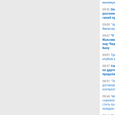
минимум
09:16
Ол
разгоня
своей л
09:09
"А
Винисиу
09:07
"У
Максимо
над "Кар
Баку
09:01
Тр
клубом в
08:57
См
на друг
продолж
08:51
"Т
договор
контрак
08:46
Чи
соревно
стать л
каждую 