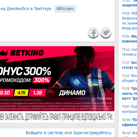
12:02
"З
защитни
ена Джейкобса в Твиттере
#Ипсвич
11:56
УЕФ
Инфанти
по зани
млрд до
11:54
Фе
изменен
11:44
Ско
тенниса:
11:27
Эк
статус 
11:23
Фл
убедил 
11:19
"Ша
знать, ч
матч "Д
11:01
Род
контракт
10:56
"П
африкан
Войдите в систему
или
Зарегистрируйтесь
10:40
Ма