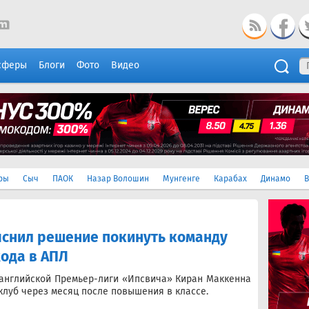
сферы
Блоги
Фото
Видео
ры
Сыч
ПАОК
Назар Волошин
Мунгенге
Карабах
Динамо
В
яснил решение покинуть команду
ода в АПЛ
английской Премьер-лиги «Ипсвича» Киран Маккенна
клуб через месяц после повышения в классе.