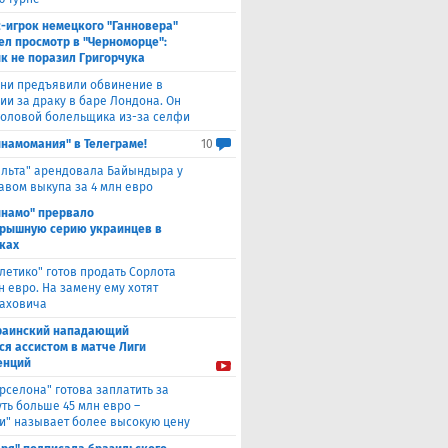
с-игрок немецкого "Ганновера"
ел просмотр в "Черноморце":
к не поразил Григорчука
уни предъявили обвинение в
ии за драку в баре Лондона. Он
головой болельщика из-за селфи
инамомания" в Телеграме!
10
ельта" арендовала Байындыра у
авом выкупа за 4 млн евро
инамо" прервало
рышную серию украинцев в
ках
тлетико" готов продать Сорлота
н евро. На замену ему хотят
лаховича
раинский нападающий
ся ассистом в матче Лиги
енций
рселона" готова заплатить за
ть больше 45 млн евро –
и" называет более высокую цену