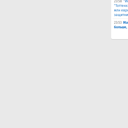
23:58
"И
"Тоттен
млн евр
защитни
23:53
Ма
больше,