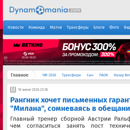
Новости
Команда
Матчи
Трансферы
Блоги
Фото
Ви
Главное
ЧМ-2026
Трансферы
Сыч
ПАОК
Назар Во
10 июня 2026 23:18
Рангник хочет письменных гаран
"Милана", сомневаясь в обещани
Главный тренер сборной Австрии Раль
чем согласиться занять пост технич