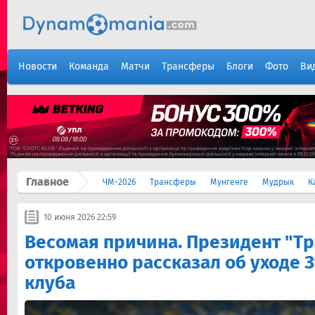
Новости
Команда
Матчи
Трансферы
Блоги
Фото
Ви
Главное
ЧМ-2026
Трансферы
Мунгенге
Мудрык
К
10 июня 2026 22:59
Весомая причина. Президент "Т
откровенно рассказал об уходе 
клуба