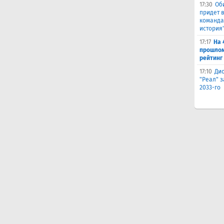
17:30
Об
придет в
команда,
история
17:17
На 
прошлом
рейтинг
17:10
Ди
"Реал" з
2033-го