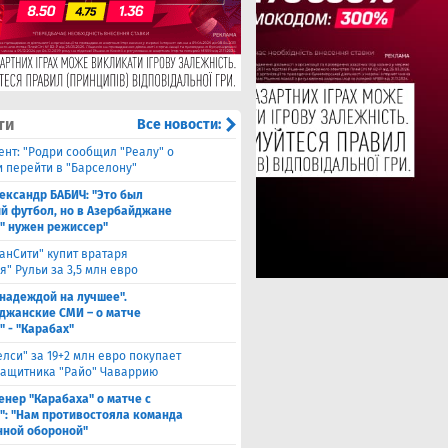
ти
Все новости:
ент: "Родри сообщил "Реалу" о
 перейти в "Барселону"
ександр БАБИЧ: "Это был
й футбол, но в Азербайджане
" нужен режиссер"
анСити" купит вратаря
" Рульи за 3,5 млн евро
 надеждой на лучшее".
джанские СМИ – о матче
" - "Карабах"
елси" за 19+2 млн евро покупает
защитника "Райо" Чаваррию
енер "Карабаха" о матче с
": "Нам противостояла команда
нной обороной"