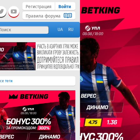
Регистрация
Войти
Правила форума
UA
RU
се теги