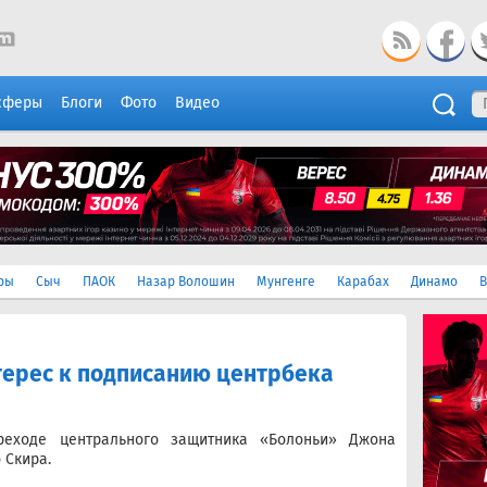
сферы
Блоги
Фото
Видео
ры
Сыч
ПАОК
Назар Волошин
Мунгенге
Карабах
Динамо
В
терес к подписанию центрбека
реходе центрального защитника «Болоньи» Джона
 Скира.