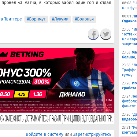
провел 43 матча, в которых забил один гол и отдал
08:08
"Ч
млн фун
00:01
Ли
в Твиттере
#Борнмут
#Лукуми
#Болонья
Судаков
23:58
"И
"Тоттен
млн евр
защитни
23:53
Ма
больше,
23:38
"Л
Траффор
сумму
23:28
Иг
сработа
23:27
Ле
футболк
фанату: 
23:26
"Д
Видеооб
23:21
"Р
контракт
Войдите в систему
или
Зарегистрируйтесь