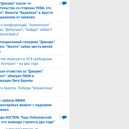
 "Динамо" какое-то
2
тельство со стороны УЕФА, это
о". Фанаты "Карабаха" в ярости
оражения от киевлян
га конференций. "Копенгаген"
л "Дебрецен", "Хайдук" забил 5
Жальгирису"
тенциальный соперник "Динамо"
ен. "Твенте" забил шесть мячей
4
стич перешел в ПСВ свободным
 Контракт – на два года
кан отомстил за "Динамо".
ехт" обыграл ПАОК в
кации Лиги Европы
га Европы. Победы "Бешикташа"
с-арбитр ФИФА
ентировал момент с падением
ренко
орь КОСТЮК: "Еще Лобановский
7
, что команда строится два года"