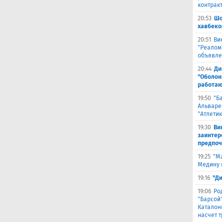
контрак
20:53
Шо
хавбеко
20:51
Ви
"Реалом
объявле
20:44
Ди
"Оболонь
работаю
19:50
"Б
Альваре
"Атлетик
19:30
Ви
заинтер
предпоч
19:25
"М
Медину в
19:16
"Д
19:06
Ро
"Барсой"
Каталон
насчет 