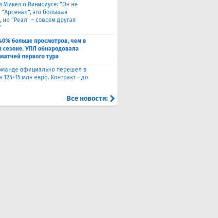
и Микел о Винисиусе: "Он не
 "Арсенал", это большая
 но "Реал" – совсем другая
"
40% больше просмотров, чем в
 сезоне. УПЛ обнародовала
 матчей первого тура
оманде официально перешел в
а 125+15 млн евро. Контракт – до
Все новости: