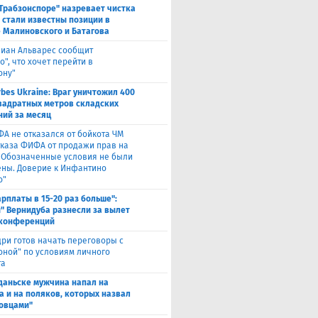
"Трабзонспоре" назревает чистка
: стали известны позиции в
 Малиновского и Батагова
лиан Альварес сообщит
о", что хочет перейти в
ону"
rbes Ukraine: Враг уничтожил 400
вадратных метров складских
ий за месяц
ФА не отказался от бойкота ЧМ
тказа ФИФА от продажи прав на
 "Обозначенные условия не были
ны. Доверие к Инфантино
о"
арплаты в 15-20 раз больше":
" Вернидуба разнесли за вылет
 конференций
ри готов начать переговоры с
оной" по условиям личного
та
Гданьске мужчина напал на
а и на поляков, которых назвал
овцами"