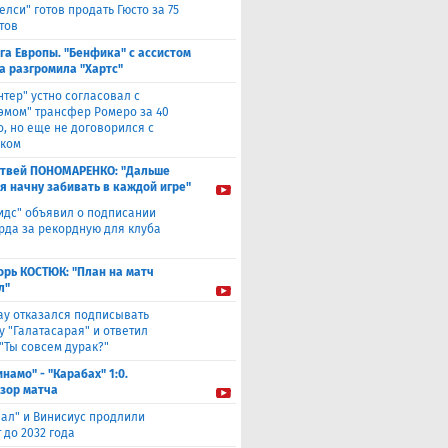
елси" готов продать Гюсто за 75
тов
га Европы. "Бенфика" с ассистом
а разгромила "Хартс"
нтер" устно согласовал с
хэмом" трансфер Ромеро за 40
о, но еще не договорился с
ком
твей ПОНОМАРЕНКО: "Дальше
 я начну забивать в каждой игре"
идс" объявил о подписании
да за рекордную для клуба
орь КОСТЮК: "План на матч
л"
ау отказался подписывать
у "Галатасарая" и ответил
"Ты совсем дурак?"
инамо" - "Карабах" 1:0.
зор матча
еал" и Винисиус продлили
 до 2032 года