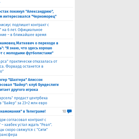
т
стак покинул "Александрию",
м интересовался "Черноморец"
нисиус подпишет контракт с
" на 6 лет. Официальное
ние – в ближайшее время
намовец Маткевич о переходе в
": "Я знаю, что здесь хорошо
т с молодыми футболистами"
арса" практически отказалась от
са. Форвард останется в
о"
нгер "Шахтера" Алиссон
есовал "Байер": клуб Бундеслиги
итает другого игрока
арсель" продаст центрбека
 "Байер" за 23+2 млн евро
инамомания" в Телеграме!
10
дри согласовал контракт с
 – хавбек устал ждать "Реал".
цы скоро свяжутся с "Сити"
трансфера