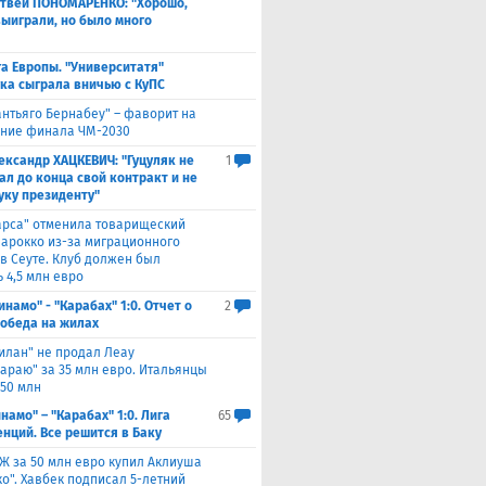
твей ПОНОМАРЕНКО: "Хорошо,
выиграли, но было много
а Европы. "Университатя"
ка сыграла вничью с ​КуПС
антьяго Бернабеу" – фаворит на
ние финала ЧМ-2030
ександр ХАЦКЕВИЧ: "Гуцуляк не
1
ал до конца свой контракт и не
уку президенту"
арса" отменила товарищеский
Марокко из-за миграционного
 в Сеуте. Клуб должен был
 4,5 млн евро
инамо" - "Карабах" 1:0. Отчет о
2
Победа на жилах
илан" не продал Леау
сараю" за 35 млн евро. Итальянцы
 50 млн
намо" – "Карабах" 1:0. Лига
65
нций. Все решится в Баку
Ж за 50 млн евро купил Аклиуша
о". Хавбек подписал 5-летний