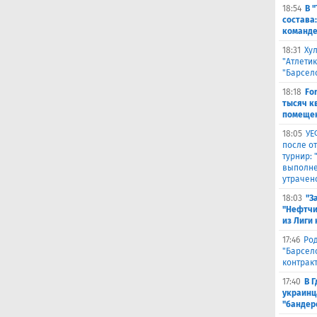
18:54
В 
состава
команде
18:31
Ху
"Атлетик
"Барсел
18:18
Fo
тысяч к
помещен
18:05
УЕ
после о
турнир:
выполне
утрачен
18:03
"З
"Нефтчи
из Лиги
17:46
Род
"Барсел
контрак
17:40
В 
украинц
"бандер