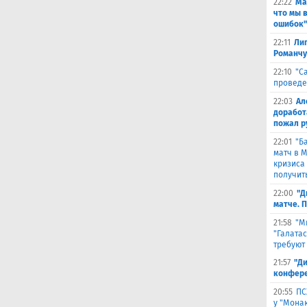
22:22
Ма
что мы 
ошибок"
22:11
Лиг
Романчу
22:10
"С
проведе
22:03
Ал
доработ
пожал р
22:01
"Б
матч в 
кризиса
получить
22:00
"Д
матче. 
21:58
"М
"Галата
требуют
21:57
"Ди
конфере
20:55
ПС
у "Монак