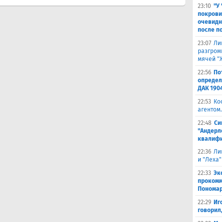
23:10
"У
покрови
очевидн
после п
23:07
Ли
разгроми
мячей "
22:56
По
определ
ДАК 190
22:53
Ко
агентом.
22:48
Си
"Андерл
квалифи
22:36
Ли
и "Леха"
22:33
Эк
прокомм
Понома
22:29
Иг
говорил