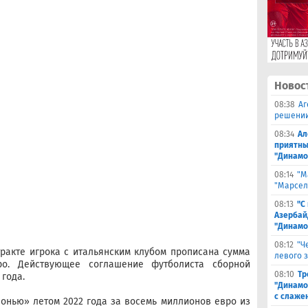
Новос
08:38
Аг
решении
08:34
Ал
приятны
"Динамо
08:14
"М
"Марселя
08:13
"С
Азербай
"Динамо
08:12
"Ч
ракте игрока с итальянским клубом прописана сумма
левого 
ро. Действующее соглашение футболиста сборной
08:10
Тр
 года.
"Динамо
с слаже
онью» летом 2022 года за восемь миллионов евро из