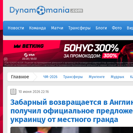
Новости
Команда
Матчи
Трансферы
Блоги
Фото
Ви
Главное
ЧМ-2026
Трансферы
Мунгенге
Мудрык
К
10 июня 2026 22:16
Забарный возвращается в Англ
получил официальное предложе
украинцу от местного гранда