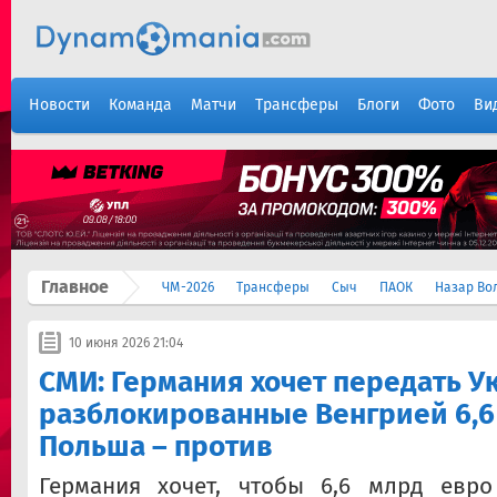
Новости
Команда
Матчи
Трансферы
Блоги
Фото
Ви
Главное
ЧМ-2026
Трансферы
Сыч
ПАОК
Назар Во
10 июня 2026 21:04
СМИ: Германия хочет передать У
разблокированные Венгрией 6,6
Польша – против
Германия хочет, чтобы 6,6 млрд евр