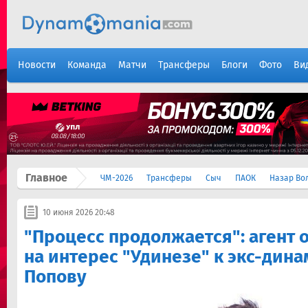
Новости
Команда
Матчи
Трансферы
Блоги
Фото
Ви
Главное
ЧМ-2026
Трансферы
Сыч
ПАОК
Назар Во
10 июня 2026 20:48
"Процесс продолжается": агент 
на интерес "Удинезе" к экс-дин
Попову