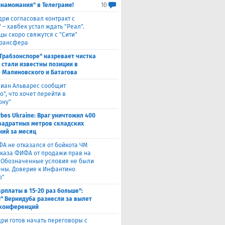
инамомания" в Телеграме!
10
дри согласовал контракт с
 – хавбек устал ждать "Реал".
цы скоро свяжутся с "Сити"
трансфера
"Трабзонспоре" назревает чистка
: стали известны позиции в
 Малиновского и Батагова
лиан Альварес сообщит
о", что хочет перейти в
ону"
rbes Ukraine: Враг уничтожил 400
вадратных метров складских
ий за месяц
ФА не отказался от бойкота ЧМ
тказа ФИФА от продажи прав на
 "Обозначенные условия не были
ны. Доверие к Инфантино
о"
арплаты в 15-20 раз больше":
" Вернидуба разнесли за вылет
 конференций
ри готов начать переговоры с