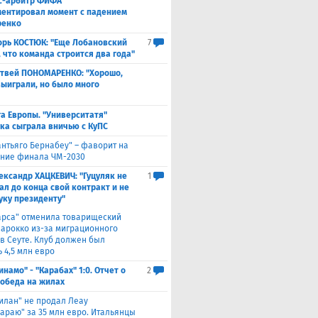
с-арбитр ФИФА
ентировал момент с падением
ренко
орь КОСТЮК: "Еще Лобановский
7
, что команда строится два года"
твей ПОНОМАРЕНКО: "Хорошо,
выиграли, но было много
а Европы. "Университатя"
ка сыграла вничью с ​КуПС
антьяго Бернабеу" – фаворит на
ние финала ЧМ-2030
ександр ХАЦКЕВИЧ: "Гуцуляк не
1
ал до конца свой контракт и не
уку президенту"
арса" отменила товарищеский
Марокко из-за миграционного
 в Сеуте. Клуб должен был
 4,5 млн евро
инамо" - "Карабах" 1:0. Отчет о
2
Победа на жилах
илан" не продал Леау
сараю" за 35 млн евро. Итальянцы