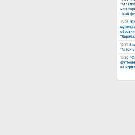
"Атлетик
млн евр
трансфе
16:26
"П
мужикам
обратил
"Караба
16:21
Эме
"Астон 
16:20
"Ф
футболе
на игру