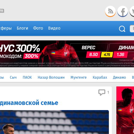
сферы
Блоги
Фото
Видео
ры
Сыч
ПАОК
Назар Волошин
Мунгенге
Карабах
Динамо
В
1
 динамовской семье