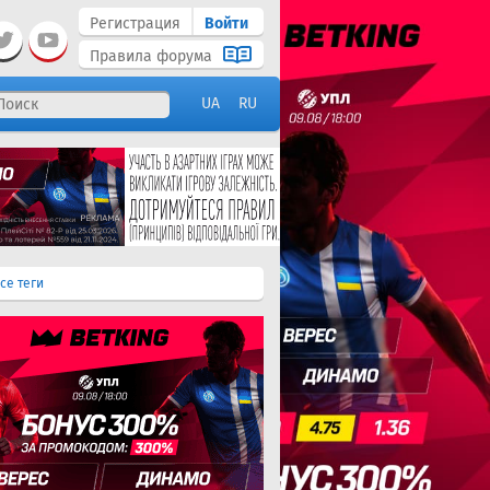
Регистрация
Войти
Правила форума
UA
RU
се теги