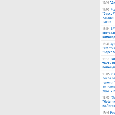
19:16
"Д
19:06
Ро
"Барсой"
Каталон
насчет 
18:54
В 
состава
команде
18:31
Ху
"Атлетик
"Барсел
18:18
Fo
тысяч к
помещен
18:05
УЕ
после о
турнир:
выполне
утрачен
18:03
"З
"Нефтчи
из Лиги
17:46
Род