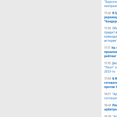
"Барсел
контрак
17:40
В 
украинц
"бандер
17:30
Об
придет в
команда,
история
17:17
На 
прошлом
рейтинг
17:10
Ди
"Реал" з
2033-го
17:09
В 
готовит
против 
16:51
"Ар
соглаше
16:49
Ри
арбитро
16:38
"А