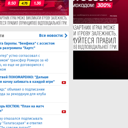
ти
Все новости:
га Европы. "Бенфика" с ассистом
а разгромила "Хартс"
нтер" устно согласовал с
хэмом" трансфер Ромеро за 40
о, но еще не договорился с
ком
твей ПОНОМАРЕНКО: "Дальше
 я начну забивать в каждой игре"
идс" объявил о подписании
да за рекордную для клуба
орь КОСТЮК: "План на матч
л"
ау отказался подписывать
у "Галатасарая" и ответил
"Ты совсем дурак?"