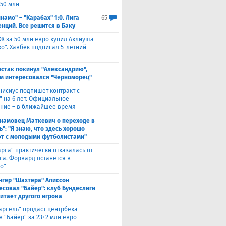
 50 млн
намо" – "Карабах" 1:0. Лига
65
нций. Все решится в Баку
Ж за 50 млн евро купил Аклиуша
о". Хавбек подписал 5-летний
т
стак покинул "Александрию",
м интересовался "Черноморец"
нисиус подпишет контракт с
" на 6 лет. Официальное
ние – в ближайшее время
намовец Маткевич о переходе в
": "Я знаю, что здесь хорошо
т с молодыми футболистами"
арса" практически отказалась от
са. Форвард останется в
о"
нгер "Шахтера" Алиссон
есовал "Байер": клуб Бундеслиги
итает другого игрока
арсель" продаст центрбека
 "Байер" за 23+2 млн евро