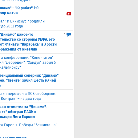
инамо" - "Карабах" 1:0.
зор матча
еал" и Винисиус продлили
 до 2032 года
 "Динамо" какое-то
1
тельство со стороны УЕФА, это
о". Фанаты "Карабаха" в ярости
оражения от киевлян
га конференций. "Копенгаген"
л "Дебрецен", "Хайдук" забил 5
Жальгирису"
тенциальный соперник "Динамо"
ен. "Твенте" забил шесть мячей
4
стич перешел в ПСВ свободным
 Контракт – на два года
кан отомстил за "Динамо".
ехт" обыграл ПАОК в
кации Лиги Европы
га Европы. Победы "Бешикташа"