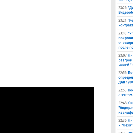
23:26
"Д
Видеооб
23:21
"Р
контракт
23:10
"У
покрови
очевидн
после п
23:07
Ли
разгроми
мячей "
22:56
По
определ
ДАК 190
22:53
Ко
агентом.
22:48
Си
"Андерл
квалифи
22:36
Ли
и "Леха"