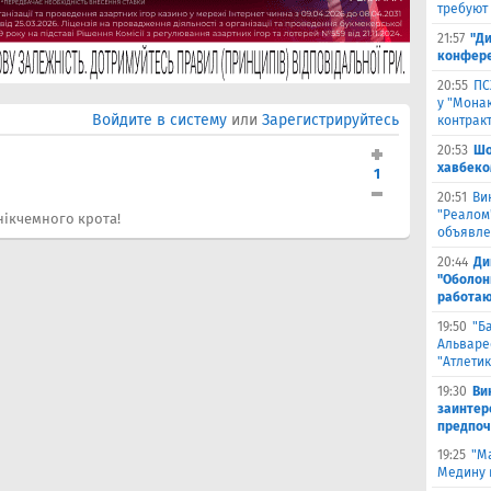
требуют
21:57
"Ди
конфере
20:55
ПС
у "Монак
Войдите в систему
или
Зарегистрируйтесь
контрак
20:53
Шо
хавбеко
1
20:51
Ви
"Реалом
ї нікчемного крота!
объявле
20:44
Ди
"Оболонь
работаю
19:50
"Б
Альваре
"Атлетик
19:30
Ви
заинтер
предпоч
19:25
"М
Медину в