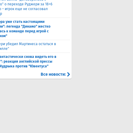
о" о переходе Руджери за 18+6
о – игрок еще не согласовал
р
ора уже стать настоящими
и": легенда "Динамо" жестко
ась к команде перед игрой с
хом"
ри убедил Мартинеса остаться в
Вилле"
антастически снова видеть его в
": реакция английской прессы
 Мудрыка против "Ювентуса"
Все новости: