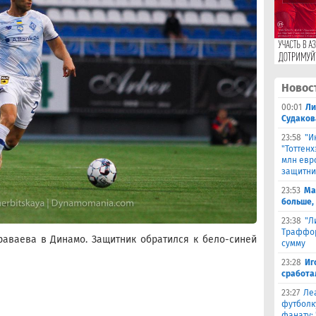
Новос
00:01
Ли
Судаков
23:58
"И
"Тоттен
млн евр
защитни
23:53
Ма
больше,
23:38
"Л
Траффор
аваева в Динамо. Защитник обратился к бело-синей
сумму
23:28
Иг
сработа
23:27
Ле
футболк
фанату: 