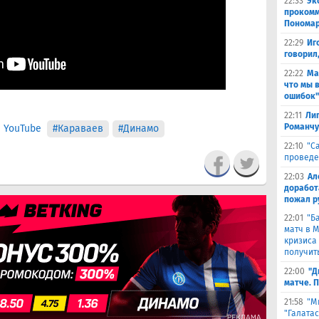
22:33
Эк
прокомм
Понома
22:29
Иг
говорил
22:22
Ма
что мы 
ошибок"
22:11
Лиг
Романчу
 YouTube
#Караваев
#Динамо
22:10
"С
проведе
22:03
Ал
доработ
пожал р
22:01
"Б
матч в 
кризиса
получить
22:00
"Д
матче. 
21:58
"М
"Галата