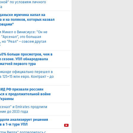
оной" по условиям личного
та
Гданьске мужчина напал на
а и на поляков, которых назвал
овцами"
и Микел о Винисиусе: "Он не
 "Арсенал", это большая
 но "Реал" – совсем другая
"
40% больше просмотров, чем в
 сезоне. УПЛ обнародовала
 матчей первого тура
оманде официально перешел в
а 125+15 млн евро. Контракт – до
МИД РФ призвали россиян
ься к продолжительной войне
Украины
сенал" и Emirates продлили
ние до 2033 года
ццоли анализирует решения
в в 1-м туре УПЛ
стон Вилла" договорилась с