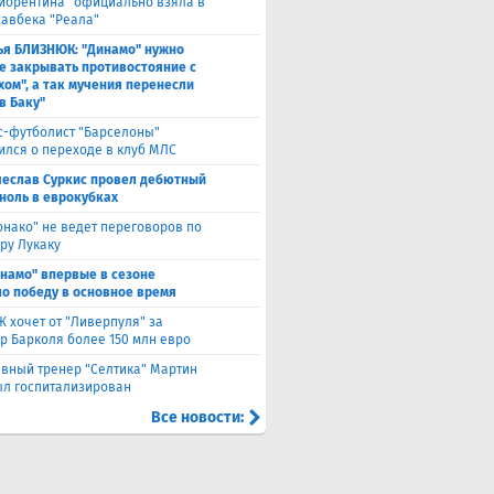
иорентина" официально взяла в
хавбека "Реала"
ья БЛИЗНЮК: "Динамо" нужно
е закрывать противостояние с
хом", а так мучения перенесли
в Баку"
с-футболист "Барселоны"
ился о переходе в клуб МЛС
чеслав Суркис провел дебютный
 ноль в еврокубках
нако" не ведет переговоров по
ру Лукаку
намо" впервые в сезоне
о победу в основное время
 хочет от "Ливерпуля" за
р Барколя более 150 млн евро
авный тренер "Селтика" Мартин
ыл госпитализирован
Все новости: