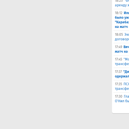
18:25
"Ф
аренду 
18:12
Ил
было уж
"Караба
на матч 
18:05
Эк
договор
17:49
Вя
матч на
17:45
"Мо
трансфе
17:37
"Ди
одержал
17:35
ПСЖ
трансфе
17:30
Гл
О'Нил б