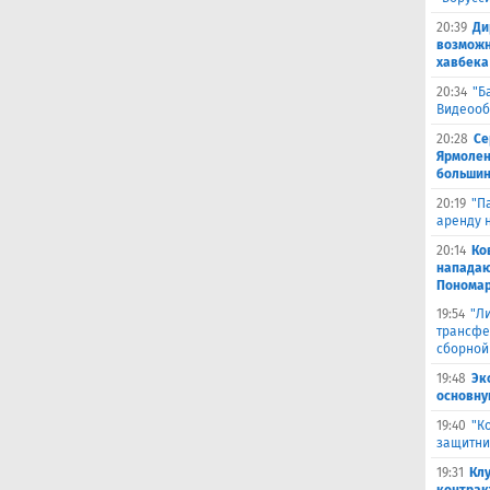
20:39
Ди
возможн
хавбека
20:34
"Б
Видеооб
20:28
Се
Ярмолен
большин
20:19
"П
аренду 
20:14
Ко
нападаю
Пономар
19:54
"Л
трансфе
сборной
19:48
Эк
основну
19:40
"К
защитни
19:31
Кл