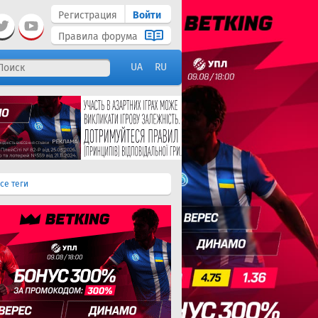
Регистрация
Войти
Правила форума
UA
RU
се теги