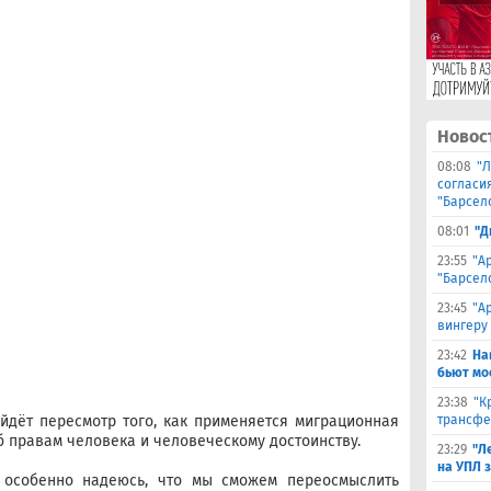
Новос
08:08
"Л
согласи
"Барсел
08:01
"Д
23:55
"А
"Барсел
23:45
"А
вингеру
23:42
На
бьют мо
23:38
"К
йдёт пересмотр того, как применяется миграционная
трансфе
б правам человека и человеческому достоинству.
23:29
"Л
на УПЛ 
 особенно надеюсь, что мы сможем переосмыслить