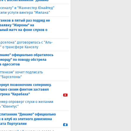
те с воспитанником "Динамо"
рсеналу" и "Манчестер Юнайтед"
или услуги вингера "Милана"
анков в пятый раз подряд не
 заявку "Жироны" на
ьный матч на фоне слухов о
арселона" договорилась с "Аль-
" о трансфере Канселу
инамо" официально обратилось
оморцу" по поводу обстрела
а одесситов
оттенхэм" хочет подписать
 "Барселоны"
ернул позвоночник сопернику.
ушко своим финтом заставил
игрока "Карабаха"
емер опроверг слухи о желании
ь "Ювентус"
спитанник "Динамо" официально
 в клуб из элитного дивизиона
ата Португалии