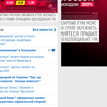
ти
Все новости:
иверпуль" достиг устного
я об аренде защитника
оны"
инамомания" в Телеграме!
10
рсенал" может подписать игрока
оны" вместо Винисиуса
рсенал" сделал запрос по
 из АПЛ
вроцкий об Украине: "Там, где
сковитов - Польша помогает"
ристал Пэлас" объявил о
ре экс-игрока "Арсенала"
евый Берег" официально заявил
защитника африканской сборной