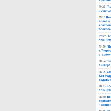
контрак
19:25
"А
предлож
19:17
Цыг
попал в
контрол
бойкоте
19:09
"Б
Хилялем
18:59
"Д
к "Черн
стадион
18:54
"Т
вингера
18:45
Св
Как Ред
падать 
18:33
Бр
покинут
18:30
Во
перешел
чемпион