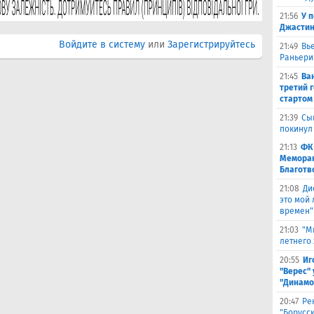
21:56
У 
Джастин
Войдите в систему
или
Зарегистрируйтесь
21:49
Вь
Раньери
21:45
Ва
третий 
стартом
21:39
Сы
покинул
21:13
ФК
Меморан
Благотв
21:08
Ди
это мой
времен"
21:03
"М
летнего
20:55
Иг
"Верес" 
"Динамо
20:47
Ре
"Борусс