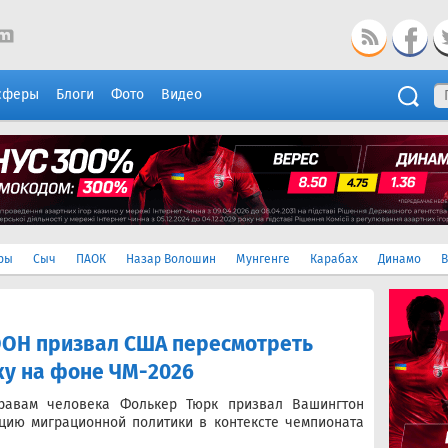
сферы
Блоги
Фото
Видео
ры
Сыч
ПАОК
Назар Волошин
Мунгенге
Карабах
Динамо
В
ООН призвал США пересмотреть
у на фоне ЧМ-2026
равам человека Фолькер Тюрк призвал Вашингтон
цию миграционной политики в контексте чемпионата