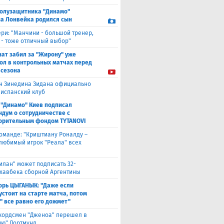
полузащитника "Динамо"
а Лонвейка родился сын
ери: "Манчини - большой тренер,
 - тоже отличный выбор"
нат забил за "Жирону" уже
гол в контрольных матчах перед
 сезона
н Зинедина Зидана официально
 испанский клуб
 "Динамо" Киев подписал
дум о сотрудничестве с
орительным фондом TYTANOVI
оманде: "Криштиану Роналду –
 любимый игрок "Реала" всех
илан" может подписать 32-
 хавбека сборной Аргентины
орь ЦЫГАНЫК: "Даже если
устоит на старте матча, потом
" все равно его дожмет"
кордсмен "Дженоа" перешел в
ию" Дортмунд