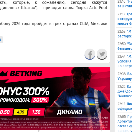
23:16
"Н
екты, которые, к сожалению, сегодня кажутся
защитни
иненных Штатах", — приводит слова Тюрка Actu Foot
23:12
Тр
которую
болу 2026 года пройдёт в трёх странах США, Мексике
может б
22:53
"М
расторж
6
22:50
"З
бывшего
22:44
"М
условия
но впер
22:38
Вл
Украину
22:22
Ка
Джейдон
"Манчес
22:12
По
официал
22:05
Пр
Аргенти
отставку
на след