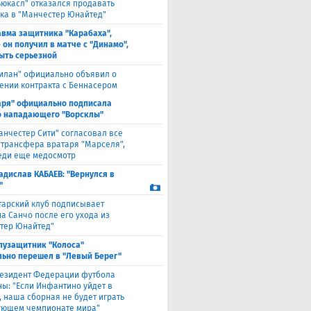
ьюкасл" отказался продавать
ка в "Манчестер Юнайтед"
авма защитника "Карабаха",
 он получил в матче с "Динамо",
ыть серьезной
илан" официально объявил о
ении контракта с Беннасером
аря" официально подписала
 нападающего "Ворсклы"
анчестер Сити" согласовал все
 трансфера вратаря "Марселя",
еди еще медосмотр
адислав КАБАЕВ: "Вернулся в
"
тарский клуб подписывает
а Санчо после его ухода из
тер Юнайтед"
лузащитник "Колоса"
ьно перешел в "Левый Берег"
езидент Федерации футбола
ны: "Если Инфантино уйдет в
, наша сборная не будет играть
ующем чемпионате мира"