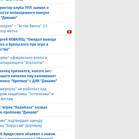
ректор клуба УПЛ заявил о
ости полноценного выкупа
 "Динамо"
авария" – "Астон Вилла" 2:1.
зор матча
ргей КОВАЛЕЦ: "Ожидал выхода
ко и Буяльского при игре в
стве"
арма" официально взяла в
нападающего "Аталанты"
валец признался, какого экс-
щего киевлян ему напоминает
енко: "Крепыш" с ДНК "Динамо"
иверпуль" не работает над
ром защитника "Тоттенхэма" и
 Англии
с-игрок "Карабаха" назвал
ю проблему "Динамо"
омо" подтвердил аренду
ка "Боруссии" Дортмунд
уб Бундеслиги объявил о новом