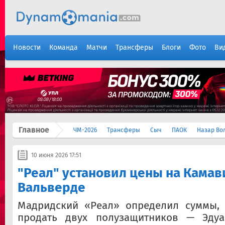
Новости
Команда
Матчи
Трансферы
Блоги
Фото
Ви
Главное
ЧМ-2026
Трансферы
Сыч
ПАОК
Назар Во
10 июня 2026 17:51
"Реал" установил цены на Камав
Вальверде
Мадридский «Реал» определил суммы, 
продать двух полузащитников — Эдуа