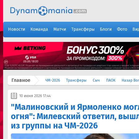
Новости
Команда
Матчи
Трансферы
Блоги
Фото
Ви
Главное
ЧМ-2026
Трансферы
Сыч
ПАОК
Назар Во
10 июня 2026 17:44
"Малиновский и Ярмоленко мог
огня": Милевский ответил, выш
из группы на ЧМ-2026