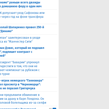
инамо" раньше всего дважды
о домашнюю фору в один мяч
Ж допускает уход Сафонова или
 через год на фоне трансфера
колай Шапаренко провел 250-й
 "Динамо"
илан" заинтересован в уходе
са из "Манчестер Сити"
ман Дэвис, который не подошел
", подпишет контракт с
ией"
езидент "Баварии" упрекнул
ндеслиги в том, что они не
ают чемпионат за рубежом с
 турне
с-игрок немецкого "Ганновера"
ел просмотр в "Черноморце":
к не поразил Григорчука
уни предъявили обвинение в
ии за драку в баре Лондона. Он
головой болельщика из-за селфи