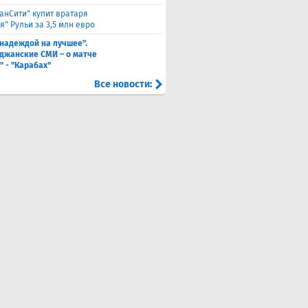
анСити" купит вратаря
" Рульи за 3,5 млн евро
 надеждой на лучшее".
джанские СМИ – о матче
" - "Карабах"
Все новости: