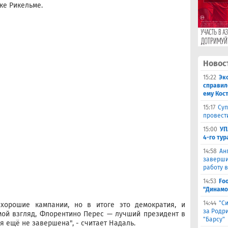
ке Рикельме.
Новос
15:22
Эк
справил
ему Кос
15:17
Суп
провест
15:00
УП
4-го тур
14:58
Ан
заверши
работу в
14:53
Fo
"Динамо
14:44
"С
хорошие кампании, но в итоге это демократия, и
за Родри
мой взгляд, Флорентино Перес — лучший президент в
"Барсу"
я ещё не завершена", - считает Надаль.