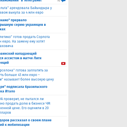
инамомания" в Телеграме!
10
ельта" арендовала Байындыра у
авом выкупа за 4 млн евро
инамо" прервало
рышную серию украинцев в
ках
тлетико" готов продать Сорлота
н евро. На замену ему хотят
лаховича
раинский нападающий
ся ассистом в матче Лиги
енций
рселона" готова заплатить за
ть больше 45 млн евро –
и" называет более высокую цену
аря" подписала бразильского
ка Итало
А проверит, не пытался ли
но продать долю в бизнесе ЧМ
женной цене. Его оценили в 20
лларов
доров рассказал о своем плане
ий к мобилизации