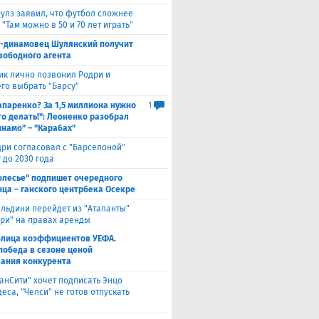
улз заявил, что футбол сложнее
 "Там можно в 50 и 70 лет играть"
с-динамовец Шулянский получит
свободного агента
ик лично позвонил Родри и
его выбрать "Барсу"
паренко? За 1,5 миллиона нужно
1
то делать!": Леоненко разобрал
инамо" – "Карабах"
ри согласовал с "Барселоной"
 до 2030 года
олесье" подпишет очередного
ца – ганского центрбека Осекре
льдини перейдет из "Аталанты"
яри" на правах аренды
блица коэффициентов УЕФА.
победа в сезоне ценой
ания конкурента
анСити" хочет подписать Энцо
са, "Челси" не готов отпускать