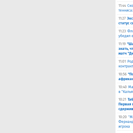
11:44
Ско
тенниса:
11:27
Эк
статус 
11:23
Фл
убедил 
11:19
"Ша
знать, ч
матч "Д
11:01
Род
контракт
10:56
"П
африкан
10:40
Ма
в "Каль
10:21
Та
Первая 
сдержив
10:20
"М
Фернанде
игрока