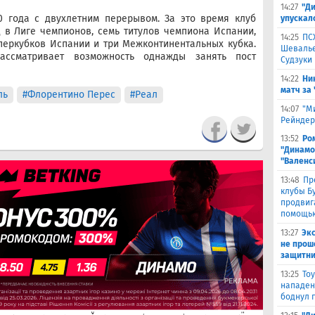
14:27
"Д
0 года с двухлетним перерывом. За это время клуб
упускал
 в Лиге чемпионов, семь титулов чемпиона Испании,
14:25
ПС
перкубков Испании и три Межконтинентальных кубка.
Шевалье
ассматривает возможность однажды занять пост
Судзуки
14:22
Ни
матч за
ль
#Флорентино Перес
#Реал
14:07
"М
Рейндер
13:52
Ро
"Динамо
"Валенс
13:48
Пр
клубы Бу
продвиг
помощью
13:27
Эк
не прош
защитни
13:25
То
нападен
боднул 