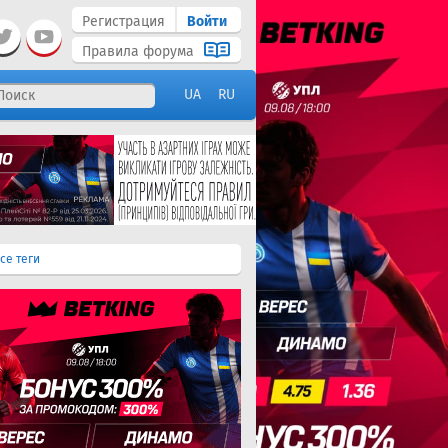
Регистрация
Войти
Правила форума
UA
RU
се теги