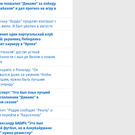
в похвалил "Динамо" за победу
абахом" и дал прогноз на игру в
енер "Бордо" продлил контракт с
 июле. И был уволен в августе
енил один португальский клуб
ой: украинец Лебеденко
ит карьеру в "Ароке"
оттенхэм" достиг устной
ённости с ван де Веном о новом
те
чарито о Роналду: "Он
вался даже за ужином. Чтобы
учшим, нужно быть лучшим
секунду"
сперт: "Это был пока лучший
исполнении "Динамо" в
м сезоне"
ент: "Родри сообщил "Реалу" о
 перейти в "Барселону"
ександр БАБИЧ: "Это был
й футбол, но в Азербайджане
" нужен режиссер"