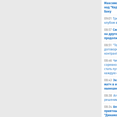
Максимо
над "Кар
Баку
09:01
Тр
клубом в
08:57
См
на друг
продолж
08:51
"Т
договор
контрак
08:46
Чи
соревно
стать л
каждую 
08:43
Эк
матч в 
нынешне
08:38
Аг
решении
08:34
Ал
приятны
"Динамо