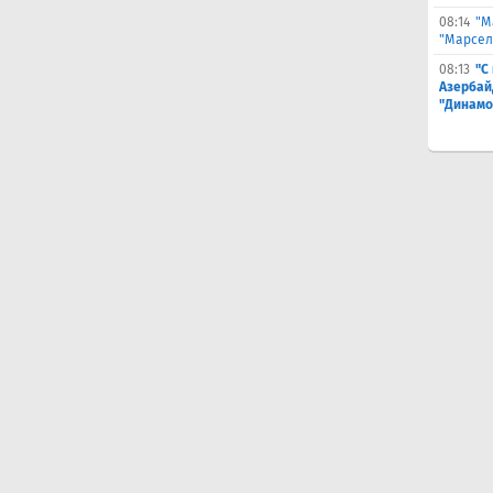
08:14
"М
"Марселя
08:13
"С
Азербай
"Динамо