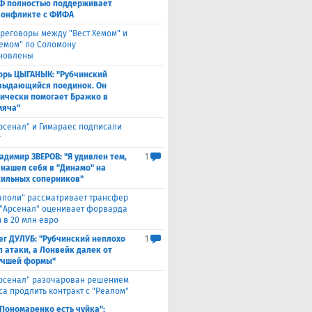
Ф полностью поддерживает
конфликте с ФИФА
реговоры между "Вест Хемом" и
хемом" по Соломону
новлены
орь ЦЫГАНЫК: "Рубчинский
выдающийся поединок. Он
ически помогает Бражко в
мяча"
Арсенал" и Гимараес подписали
т
адимир ЗВЕРОВ: "Я удивлен тем,
1
 нашел себя в "Динамо" на
сильных соперников"
аполи" рассматривает трансфер
 "Арсенал" оценивает форварда
 в 20 млн евро
ег ДУЛУБ: "Рубчинский неплохо
1
л атаки, а Лонвейк далек от
учшей формы"
рсенал" разочарован решением
са продлить контракт с "Реалом"
 Пономаренко есть чуйка":