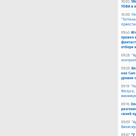
10:03
УА
УЕФА в 
10:00
Пе
"Тоттен
приоста
09:43
Иг
провел 
фантаст
отборе 
09:28
​"
контрак
09:20
Вл
как Сыч
уровне 
09:19
"Н
Жезуса,
минимум
09:16
Ол
разгоня
своей л
09:09
"А
Винисиу
09:07
"У