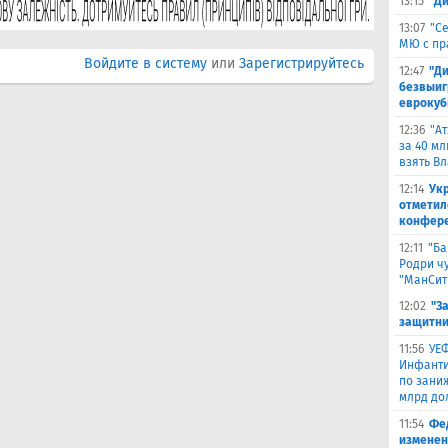
13:15
"Д
13:07
"С
МЮ с пр
Войдите в систему
или
Зарегистрируйтесь
12:47
"Д
безвыиг
еврокуб
12:36
"А
за 40 мл
взять В
12:14
Ук
отметил
конфер
12:11
"Ба
Родри чу
"МанСит
12:02
"З
защитни
11:56
УЕФ
Инфанти
по зани
млрд до
11:54
Фе
изменен