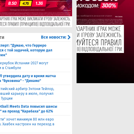
ти
Все новости:
сперт: "Думаю, что Герреро
ся с той задачей, которую дал
тюк"
еркубок Испании-2027 могут
и в Стамбуле
Л утвердила дату и время матча
а "Буковина" - "Динамо"
глийский арбитр Энтони Тейлор,
вший карьеру в июле, получил
 Турции
otball Meets Data повысил шансы
" на проход "Карабаха" до 62%
ити" хочет минимум 80 млн евро
. Хавбек настроен на переход в