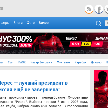
сферы
Блоги
Фото
Видео
ры
Сыч
ПАОК
Назар Волошин
Мунгенге
Карабах
Динамо
В
Перес — лучший президент в
миссия ещё не завершена"
даль
прокомментировал переизбрание
Флорентино
идского "Реала". Выборы прошли 7 июня 2026 года,
ва клуба, набрав около 65% голосов. В голосовании