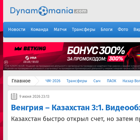
Новости
Команда
Матчи
Трансферы
Блоги
Фото
Ви
Главное
ЧМ-2026
Трансферы
Сыч
ПАОК
Назар Во
9 июня 2026 23:13
Венгрия – Казахстан 3:1. Видеоо
Казахстан быстро открыл счет, но затем 