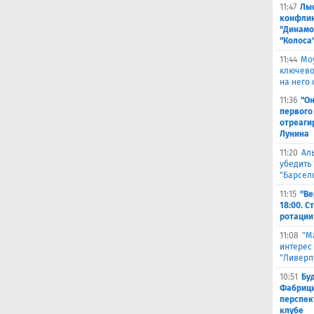
11:47
Лыс
конфлик
"Динамо
"Колоса
11:44
Мо
ключево
на него 
11:36
"Он
первого
отреаги
Лунина
11:20
Ал
убедить 
"Барсел
11:15
"Ве
18:00. 
ротации
11:08
"М
интерес
"Ливерп
10:51
Бу
Фабрици
перспек
клубе