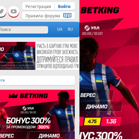
Регистрация
Войти
Правила форума
UA
RU
еги