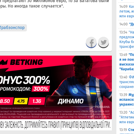
и предлагают 30 миллионов евро, то за Батагова были
ы. Но иногда такое случается".
14:09
Ка
летом, и
млн евр
14:00
"Д
Трабзонспор
13:54
"Н
предлож
Клубы б
трансфе
13:49
"П
я не по
высказа
"Караба
13:40
ФИ
трансля
сохране
13:39
Му
испанск
украинс
13:20
"А
"Атлети
млн евр
13:19
Ст