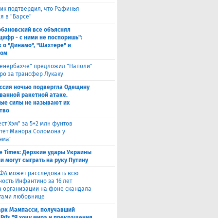
ик подтвердил, что Рафинья
я в "Барсе"
обановский все объяснял
цифр - с ними не поспоришь":
 о "Динамо", "Шахтере" и
ном
енербахче" предложил "Наполи"
вро за трансфер Лукаку
ссия ночью подвергла Одещину
ванной ракетной атаке.
ые силы не называют их
тво
ест Хэм" за 5+2 млн фунтов
тет Манора Соломона у
эма"
e Times: Дерзкие удары Украины
и могут сыграть на руку Путину
ФА может расследовать всю
ность Инфантино за 16 лет
в организации на фоне скандала
тами любовнице
рк Мампасси, получавший
 РФ: "Я хочу мира и прекращения