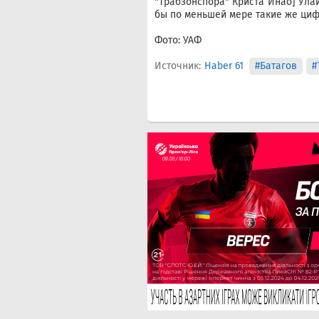
"Трабзонспора" Криста Инао] Ула
бы по меньшей мере такие же цифр
Фото: УАФ
Источник:
Haber 61
#Батагов
#