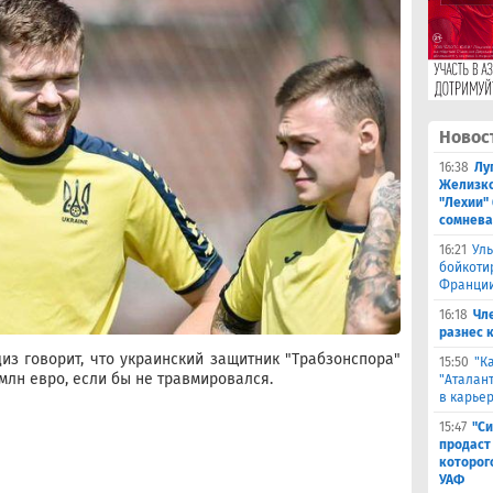
Новос
16:38
Лу
Желизко
"Лехии" 
сомнева
16:21
Ул
бойкоти
Франции
16:18
Чл
разнес 
из говорит, что украинский защитник "Трабзонспора"
15:50
"К
 млн евро, если бы не травмировался.
"Аталант
в карье
15:47
"Си
продаст
которог
УАФ