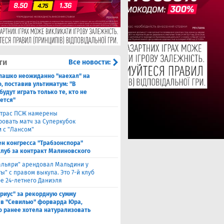
ти
Все новости:
пашко неожиданно "наехал" на
, поставив ультиматум: "В
будут играть только те, кто не
ется"
ьтрас ПСЖ намерены
ровать матч за Суперкубок
 с "Лансом"
ен конгресса "Трабзонспора"
клуб за контракт Малиновского
альяри" арендовал Мальдини у
ы" с правом выкупа. Это 7-й клуб
ре 24-летнего Даниэля
риус" за рекордную сумму
 в "Севилью" форварда Юра,
о ранее хотела натурализовать