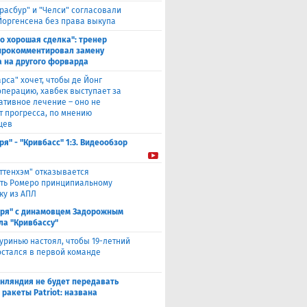
трасбур" и "Челси" согласовали
Йоргенсена без права выкупа
то хорошая сделка": тренер
прокомментировал замену
 на другого форварда
арса" хочет, чтобы де Йонг
операцию, хавбек выступает за
ативное лечение – оно не
т прогресса, по мнению
цев
ря" - "Кривбасс" 1:3. Видеообзор
оттенхэм" отказывается
ть Ромеро принципиальному
ку из АПЛ
аря" с динамовцем Задорожным
ла "Кривбассу"
уринью настоял, чтобы 19-летний
остался в первой команде
нляндия не будет передавать
 ракеты Patriot: названа