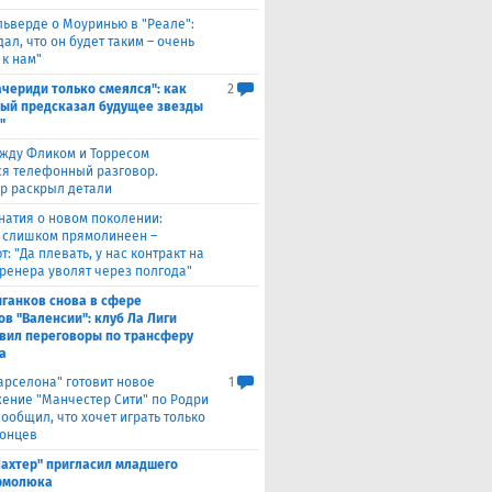
льверде о Моуринью в "Реале":
ал, что он будет таким – очень
 к нам"
ачериди только смеялся": как
2
ый предсказал будущее звезды
"
жду Фликом и Торресом
ся телефонный разговор.
р раскрыл детали
натия о новом поколении:
 слишком прямолинеен –
: "Да плевать, у нас контракт на
 тренера уволят через полгода"
ганков снова в сфере
ов "Валенсии": клуб Ла Лиги
вил переговоры по трансферу
а
Барселона" готовит новое
1
ение "Манчестер Сити" по Родри
сообщил, что хочет играть только
лонцев
ахтер" пригласил младшего
рмолюка