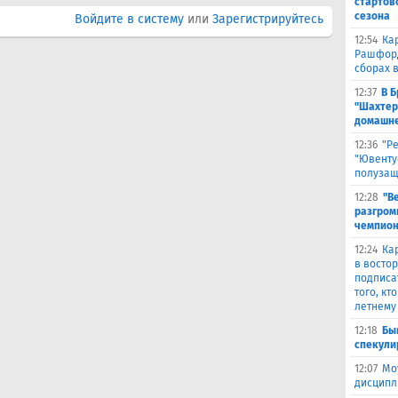
стартов
сезона
Войдите в систему
или
Зарегистрируйтесь
12:54
Ка
Рашфорд
сборах 
12:37
В 
"Шахтер
домашне
12:36
"Р
"Ювенту
полуза
12:28
"В
разгром
чемпион
12:24
Ка
в восто
подписа
того, кт
летнему
12:18
Бы
спекули
12:07
Мо
дисципл