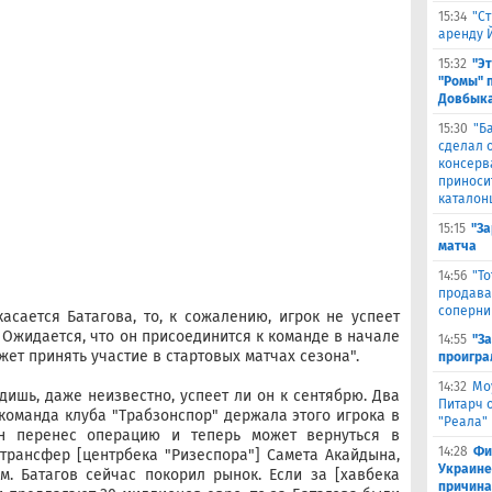
15:34
"С
аренду 
15:32
"Э
"Ромы" 
Довбыка
15:30
"Б
сделал 
консерв
приноси
каталон
15:15
"За
матча
14:56
"Т
продава
соперни
асается Батагова, то, к сожалению, игрок не успеет
 Ожидается, что он присоединится к команде в начале
14:55
"З
жет принять участие в стартовых матчах сезона".
проигра
14:32
Мо
дишь, даже неизвестно, успеет ли он к сентябрю. Два
Питарч 
команда клуба "Трабзонспор" держала этого игрока в
"Реала"
н перенес операцию и теперь может вернуться в
14:28
Фи
 трансфер [центрбека "Ризеспора"] Самета Акайдына,
Украине
м. Батагов сейчас покорил рынок. Если за [хавбека
причина