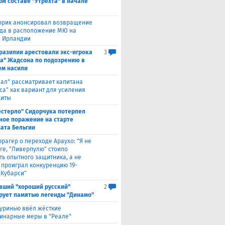
ом составе "Утрехта" в начале
ррик анонсировал возвращение
а в расположение МЮ на
в Ирландии
Бразилии арестовали экс-игрока
3
а" Жадсона по подозрению в
м насили
еал" рассматривает капитана
са" как вариант для усиления
щиты
естерло" Сидорчука потерпел
ное поражение на старте
ата Бельгии
ррагер о переходе Араухо: "Я не
рге, "Ливерпулю" стоило
ть опытного защитника, а не
о проиграл конкуренцию 19-
 Кубарси"
вший "хороший русский"
2
рует памятью легенды "Динамо"
уринью ввёл жёсткие
инарные меры в "Реале"