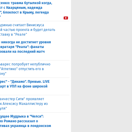
енко: травма бутылкой когда,
т с Кварцяным, надежда
", блокпост в Крыму, легенда
"
уринью считает Винисиуса
й частью проекта и будет делать
ставку в "Реале"
 никогда не достигнет уровня
 вратаря "Реала": фанаты
ровали на последний матч
ьварес попробует непублично
"Атлетико" отпустить его в
ону"
рес" - "Динамо". Превью. LIVE
Старт в УПЛ на фоне широкой
анчестер Сити" проявляет
 к Алексису Макаллистеру из
уля"
дущее Мудрыка в "Челси":
о Романо рассказал о
тивах украинца в лондонском