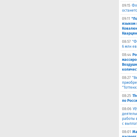
09:15
Фл
останетс
09:11
"Л
языком 
Ковалюк
Кварця
08:57
"Ф
6 млн е
08:44
Ро
массиро
Воздушн
количес
08:27
"В
приобре
"Тоттенх
08:25
Th
по Росси
08:06
УЕ
деятель
работы 
с выпла
08:01
Ма
паспорт