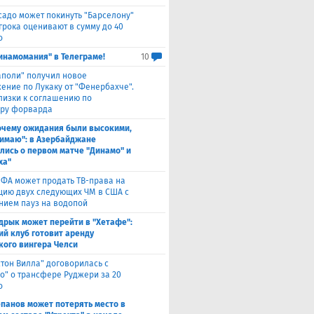
садо может покинуть "Барселону"
грока оценивают в сумму до 40
о
инамомания" в Телеграме!
10
аполи" получил новое
ение по Лукаку от "Фенербахче".
лизки к соглашению по
ру форварда
очему ожидания были высокими,
нимаю": в Азербайджане
лись о первом матче "Динамо" и
ха"
ФА может продать ТВ-права на
цию двух следующих ЧМ в США с
нием пауз на водопой
дрык может перейти в "Хетафе":
ий клуб готовит аренду
кого вингера Челси
стон Вилла" договорилась с
ко" о трансфере Руджери за 20
о
епанов может потерять место в