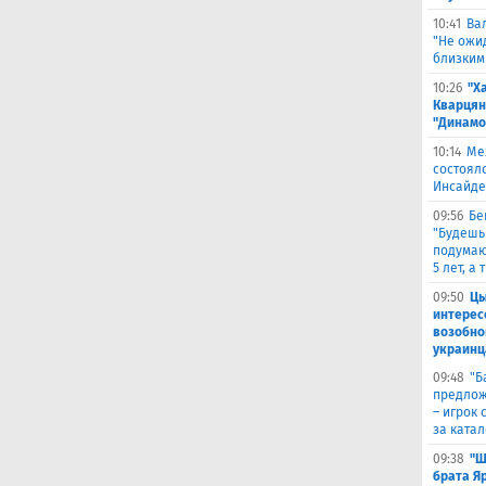
10:41
Ва
"Не ожид
близким
10:26
"Х
Кварцян
"Динамо
10:14
Ме
состоял
Инсайде
09:56
Бе
"Будешь
подумают
5 лет, а
09:50
Цы
интерес
возобно
украинц
09:48
​"
предлож
– игрок 
за ката
09:38
"Ш
брата Я