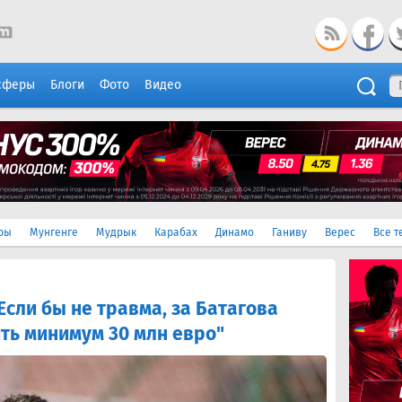
сферы
Блоги
Фото
Видео
ры
Мунгенге
Мудрык
Карабах
Динамо
Ганиву
Верес
Все т
Если бы не травма, за Батагова
ть минимум 30 млн евро"