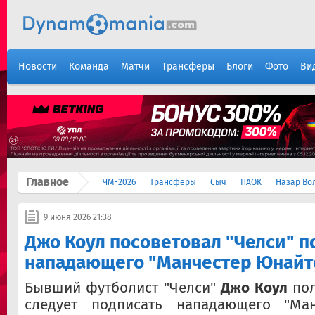
Новости
Команда
Матчи
Трансферы
Блоги
Фото
Ви
Главное
ЧМ-2026
Трансферы
Сыч
ПАОК
Назар Во
9 июня 2026 21:38
Джо Коул посоветовал "Челси" п
нападающего "Манчестер Юнайт
Бывший футболист "Челси"
Джо Коул
пол
следует подписать нападающего "Ман