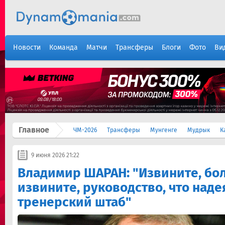
Новости
Команда
Матчи
Трансферы
Блоги
Фото
Ви
Главное
ЧМ-2026
Трансферы
Мунгенге
Мудрык
К
9 июня 2026 21:22
Владимир ШАРАН: "Извините, бо
извините, руководство, что наде
тренерский штаб"