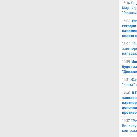
15:14
Ян 
Мадрид,
"Реалом
15:08
Ви
сегодня
напомин
нельзя н
15:04
"Б
заинтер
нападаю
14:59
Ил
будет за
"Динамо
14:51
Фа
"крота" 
14:40
В 
заявлен
партнер
дополни
противо
14:37
"Ре
Винисиу
контрак