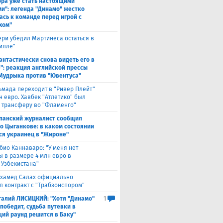
ора уже стать настоящими
и": легенда "Динамо" жестко
ась к команде перед игрой с
хом"
ри убедил Мартинеса остаться в
Вилле"
антастически снова видеть его в
": реакция английской прессы
 Мудрыка против "Ювентуса"
ьмада переходит в "Ривер Плейт"
н евро. Хавбек "Атлетико" был
к трансферу во "Фламенго"
панский журналист сообщил
 о Цыганкове: в каком состоянии
ся украинец в "Жироне"
био Каннаваро: "У меня нет
ы в размере 4 млн евро в
 Узбекистана"
хамед Салах официально
л контракт с "Трабзонспором"
талий ЛИСИЦКИЙ: "Хотя "Динамо"
1
победит, судьба путевки в
ий раунд решится в Баку"