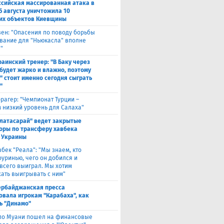
ссийская массированная атака в
5 августа уничтожила 10
их объектов Киевщины
вен: "Опасения по поводу борьбы
вание для "Ньюкасла" вполне
"
раинский тренер: "В Баку через
будет жарко и влажно, поэтому
" стоит именно сегодня сыграть
"
рагер: "Чемпионат Турции –
 низкий уровень для Салаха"
алатасарай" ведет закрытые
оры по трансферу хавбека
 Украины
вбек "Реала": "Мы знаем, кто
оуринью, чего он добился и
 всего выиграл. Мы хотим
ать выигрывать с ним"
ербайджанская пресса
овала игрокам "Карабаха", как
ь "Динамо"
ло Муани пошел на финансовые