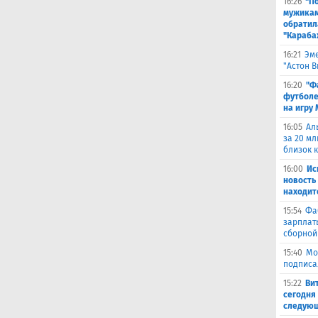
16:26
"П
мужикам
обратил
"Караба
16:21
Эме
"Астон 
16:20
"Ф
футболе
на игру
16:05
Ал
за 20 мл
близок 
16:00
Ис
новость
находит
15:54
Фа
зарплат
сборной
15:40
Мо
подписа
15:22
Ви
сегодня 
следующ