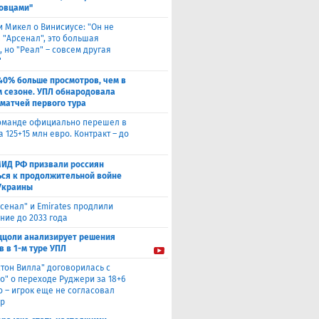
овцами"
и Микел о Винисиусе: "Он не
 "Арсенал", это большая
 но "Реал" – совсем другая
"
40% больше просмотров, чем в
 сезоне. УПЛ обнародовала
 матчей первого тура
оманде официально перешел в
а 125+15 млн евро. Контракт – до
МИД РФ призвали россиян
ься к продолжительной войне
Украины
сенал" и Emirates продлили
ние до 2033 года
ццоли анализирует решения
в в 1-м туре УПЛ
стон Вилла" договорилась с
о" о переходе Руджери за 18+6
о – игрок еще не согласовал
р