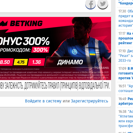
"бандер
17:30
Об
придет в
команда,
история
17:17
На 
прошлом
рейтинг
17:10
Ди
"Реал" з
2033-го
17:09
В 
готовит
против 
16:51
"Ар
соглаше
16:49
Ри
Войдите в систему
или
Зарегистрируйтесь
арбитро
16:38
"А
"Атлетик
млн евр
трансфе