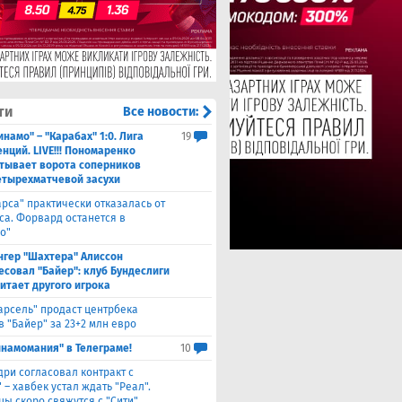
ти
Все новости:
инамо" – "Карабах" 1:0. Лига
19
нций. LIVE!!! Пономаренко
тывает ворота соперников
етырехматчевой засухи
арса" практически отказалась от
са. Форвард останется в
о"
нгер "Шахтера" Алиссон
есовал "Байер": клуб Бундеслиги
итает другого игрока
арсель" продаст центрбека
 "Байер" за 23+2 млн евро
инамомания" в Телеграме!
10
дри согласовал контракт с
 – хавбек устал ждать "Реал".
цы скоро свяжутся с "Сити"