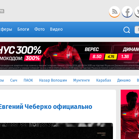
сферы
Блоги
Фото
Видео
ры
Сыч
ПАОК
Назар Волошин
Мунгенге
Карабах
Динамо
В
Евгений Чеберко официально