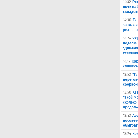
14:32
Ро
ночь на 
складск
14:30
Ги
за выжи
реальны
14:24
Ук
неделю 
"Динамо
успешно
14:17
Кар
слишком
13:53
"Г
перегов
сборной
13:50
Ха
такой М
сколько
продолж
13:43
Аз
посовет
обыграт
13:24
Ко