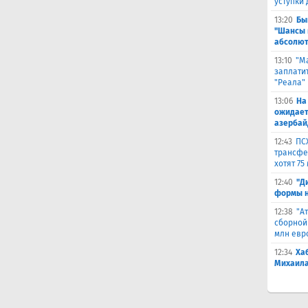
уступки
13:20
Бы
"Шансы 
абсолют
13:10
"М
заплатит
"Реала"
13:06
На
ожидает
азербай
12:43
ПС
трансфер
хотят 75
12:40
"Д
формы н
12:38
"А
сборной
млн евр
12:34
Ха
Михаила