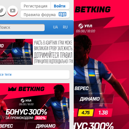
Регистрация
Войти
Правила форума
UA
RU
се теги