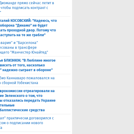
Диоманде прямо сейчас летит в
 чтобы подписать контракт с
"
талий КОСОВСКИЙ: "Надеюсь, что
 оборона "Динамо" не будет
ать проходной двор. Потому что
аступать на те же грабли"
авария" и "Барселона"
есованы в трансфере
щего "Манчестер Юнайтед"
ья БЛИЗНЮК: "В Люблине многое
висеть от того, насколько
" надежно сыграет в обороне"
био Каннаваро пожаловался на
в сборной Узбекистана
Еврокомиссии отреагировали на
ие Зеленского о том, что
ы отказались передать Украине
тельные
баллистические средства
ал" практически договорился с
сом о подписании нового
та