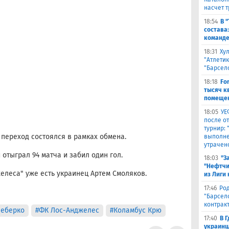
насчет 
18:54
В 
состава
команде
18:31
Ху
"Атлетик
"Барсел
18:18
Fo
тысяч к
помещен
18:05
УЕ
после о
турнир:
 переход состоялся в рамках обмена.
выполне
утрачен
 отыграл 94 матча и забил один гол.
18:03
"З
"Нефтчи
желеса" уже есть украинец Артем Смоляков.
из Лиги
17:46
Род
"Барсел
контрак
Чеберко
#ФК Лос-Анджелес
#Коламбус Крю
17:40
В 
украинц