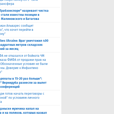
трансфера
"Трабзонспоре" назревает чистка
: стали известны позиции в
 Малиновского и Батагова
лиан Альварес сообщит
о", что хочет перейти в
ону"
rbes Ukraine: Враг уничтожил 400
вадратных метров складских
ий за месяц
ФА не отказался от бойкота ЧМ
тказа ФИФА от продажи прав на
 "Обозначенные условия не были
ны. Доверие к Инфантино
о"
арплаты в 15-20 раз больше":
" Вернидуба разнесли за вылет
 конференций
ри готов начать переговоры с
оной" по условиям личного
та
Гданьске мужчина напал на
а и на поляков, которых назвал