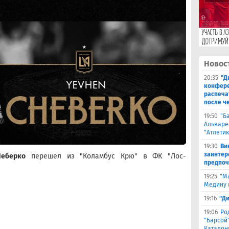
Новос
20:35
"Д
конфере
распеча
после ч
19:50
"Б
Альваре
"Атлетик
19:30
Ви
заинтер
Чеберко
перешел из "Коламбус Крю" в ФК "Лос-
предпоч
19:25
"М
Медину в
19:16
"Д
19:06
Ро
"Барсой"
Каталон