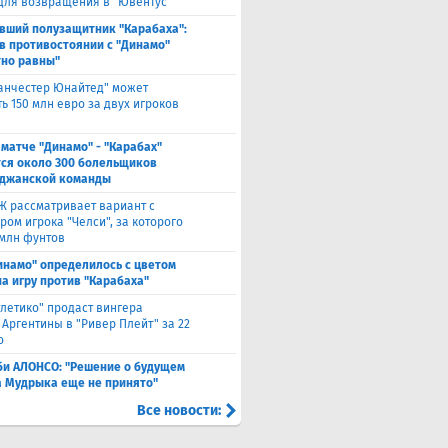
 для возвращения в "Ювентус"
вший полузащитник "Карабаха":
в противостоянии с "Динамо"
но равны"
анчестер Юнайтед" может
ь 150 млн евро за двух игроков
 матче "Динамо" - "Карабах"
ся около 300 болельщиков
джанской команды
Ж рассматривает вариант с
ом игрока "Челси", за которого
 млн фунтов
инамо" определилось с цветом
а игру против "Карабаха"
тлетико" продаст вингера
 Аргентины в "Ривер Плейт" за 22
о
би АЛОНСО: "Решение о будущем
 Мудрыка еще не принято"
Все новости: