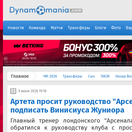
Новости
Команда
Матчи
Трансферы
Блоги
Фото
Ви
Главное
ЧМ-2026
Трансферы
Сыч
ПАОК
Назар Во
9 июня 2026 19:18
Артета просит руководство "Арс
подписать Винисиуса Жуниора
Главный тренер лондонского "Арсена
обратился к руководству клуба с прос