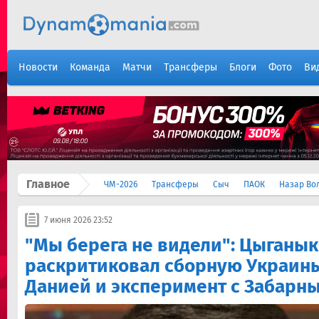
Новости
Команда
Матчи
Трансферы
Блоги
Фото
Ви
Главное
ЧМ-2026
Трансферы
Сыч
ПАОК
Назар Во
7 июня 2026 23:52
"Мы берега не видели": Цыганык
раскритиковал сборную Украины
Данией и эксперимент с Забарн