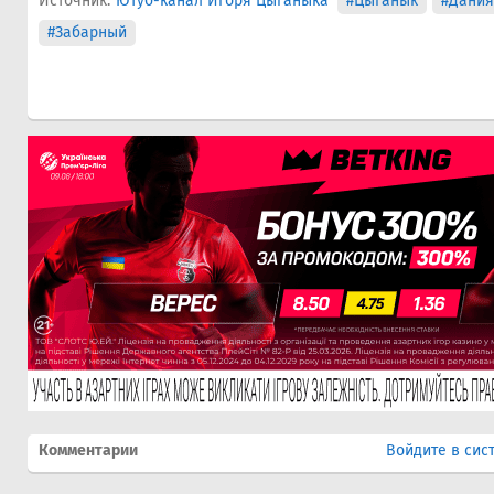
Источник:
Ютуб-канал Игоря Цыганыка
#Цыганык
#Дания
#Забарный
Комментарии
Войдите в сис