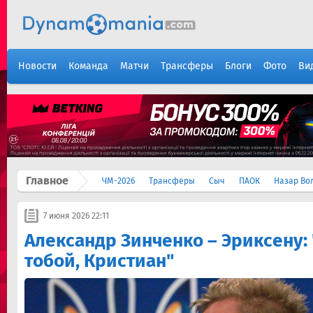
Новости
Команда
Матчи
Трансферы
Блоги
Фото
Ви
Главное
ЧМ-2026
Трансферы
Сыч
ПАОК
Назар Во
7 июня 2026 22:11
Александр Зинченко – Эриксену: 
тобой, Кристиан"