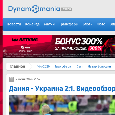
Новости
Команда
Матчи
Трансферы
Блоги
Фото
Ви
Главное
ЧМ-2026
Трансферы
Сыч
Назар Волошин
7 июня 2026 21:59
Дания - Украина 2:1. Видеообзо