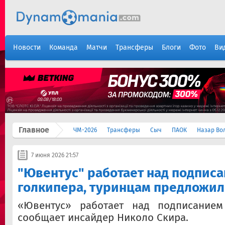
Новости
Команда
Матчи
Трансферы
Блоги
Фото
Ви
Главное
ЧМ-2026
Трансферы
Сыч
ПАОК
Назар Во
7 июня 2026 21:57
"Ювентус" работает над подпис
голкипера, туринцам предложи
«Ювентус» работает над подписанием
сообщает инсайдер Николо Скира.