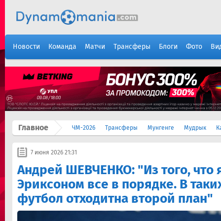
Новости
Команда
Матчи
Трансферы
Блоги
Фото
Ви
Главное
ЧМ-2026
Трансферы
Мунгенге
Мудрык
К
7 июня 2026 21:31
Андрей ШЕВЧЕНКО: "Из того, что 
Эриксоном все в порядке. В таки
футбол отходитна второй план"