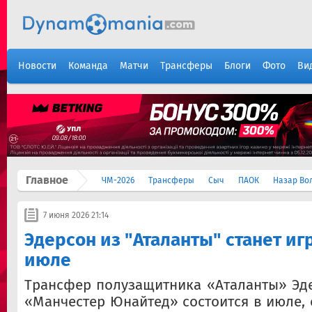
Новости
Команда
Матчи
Трансферы
Блоги
Фото
Ви
Главное
ЧМ-2026
Трансферы
Сыч
ПАОК
Назар Во
7 июня 2026 21:14
Эдерсон из "Аталанты" станет и
июле
Трансфер полузащитника «Аталанты» Эд
«Манчестер Юнайтед» состоится в июле,