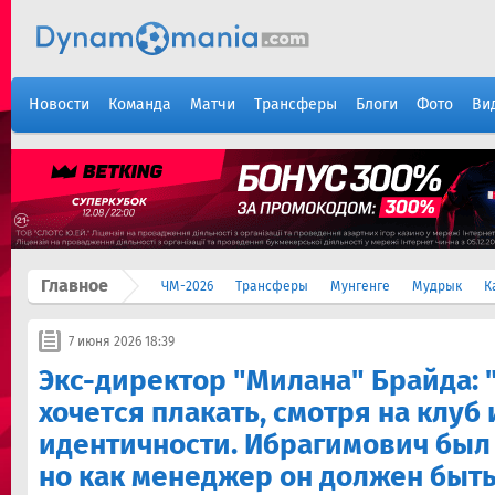
Новости
Команда
Матчи
Трансферы
Блоги
Фото
Ви
Главное
ЧМ-2026
Трансферы
Мунгенге
Мудрык
К
7 июня 2026 18:39
Экс-директор "Милана" Брайда: 
хочется плакать, смотря на клуб 
идентичности. Ибрагимович был
но как менеджер он должен быт