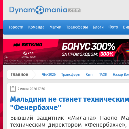
Новости
Команда
Матчи
Трансферы
Блоги
Фото
Ви
Главное
ЧМ-2026
Трансферы
Сыч
ПАОК
Назар Во
7 июня 2026 17:50
Мальдини не станет технически
"Фенербахче"
Бывший защитник «Милана» Паоло Мал
техническим директором «Фенербахче»,