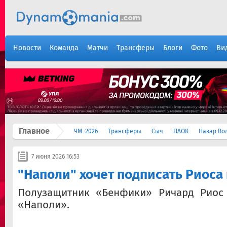
Новости
Команда
Матчи
Трансферы
Блоги
Фото
Ви
Главное
ЧМ-2026
Трансферы
Сыч
ПАОК
Назар Во
7 июня 2026 16:53
"Наполи" хочет подписать Риоса
Полузащитник «Бенфики» Ричард Риос
«Наполи».