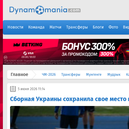
Новости
Команда
Матчи
Трансферы
Блоги
Фото
Ви
Главное
ЧМ-2026
Трансферы
Мунгенге
Мудрык
К
5 июня 2026 11:14
Сборная Украины сохранила свое место