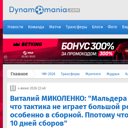
Новости
Команда
Матчи
Трансферы
Блоги
Фото
Ви
Главное
ЧМ-2026
Трансферы
Мунгенге
Мудрык
К
4 июня 2026 22:48
Виталий МИКОЛЕНКО: "Мальдера
что тактика не играет большой р
особенно в сборной. Ппотому что 
10 дней сборов"