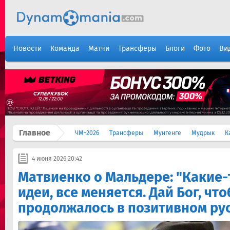
Новости
Команда
Матчи
Трансферы
Блоги
Фото
Ви
Главное
ЧМ-2026
Трансферы
Мунгенге
Мудрык
К
4 июня 2026 20:42
Матвиенко о Мальдере: "Какие
идеи, все меняется. Дай Бог, чт
продолжалось в позитивном ру